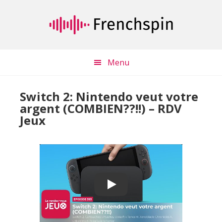
Passer
Passer
au
à
contenu
la
principal
barre
latérale
Menu
principale
Switch 2: Nintendo veut votre
argent (COMBIEN??!!) – RDV
Jeux
Play