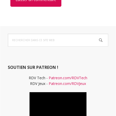
Barre
Rechercher
latérale
dans
ce
principale
site
Web
SOUTIEN SUR PATREON !
RDV Tech -
Patreon.com/RDVTech
RDV Jeux -
Patreon.com/RDVJeux