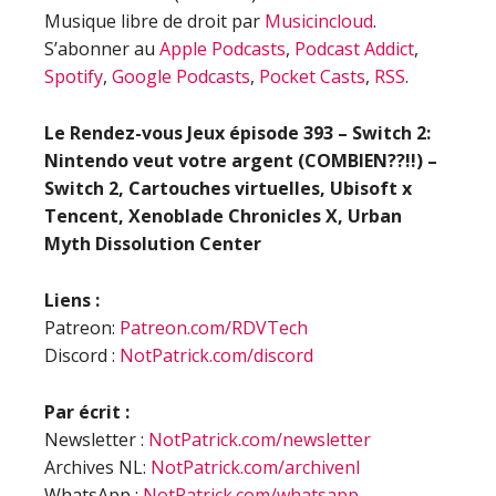
Musique libre de droit par
Musicincloud
.
S’abonner au
Apple Podcasts
,
Podcast Addict
,
Spotify
,
Google Podcasts
,
Pocket Casts
,
RSS
.
Le Rendez-vous Jeux épisode 393 – Switch 2:
Nintendo veut votre argent (COMBIEN??!!) –
Switch 2, Cartouches virtuelles, Ubisoft x
Tencent, Xenoblade Chronicles X, Urban
Myth Dissolution Center
Liens :
Patreon:
Patreon.com/RDVTech
Discord :
NotPatrick.com/discord
Par écrit :
Newsletter :
NotPatrick.com/newsletter
Archives NL:
NotPatrick.com/archivenl
WhatsApp :
NotPatrick.com/whatsapp