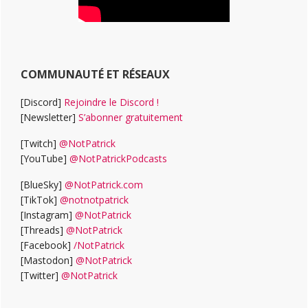
COMMUNAUTÉ ET RÉSEAUX
[Discord]
Rejoindre le Discord !
[Newsletter]
S’abonner gratuitement
[Twitch]
@NotPatrick
[YouTube]
@NotPatrickPodcasts
[BlueSky]
@NotPatrick.com
[TikTok]
@notnotpatrick
[Instagram]
@NotPatrick
[Threads]
@NotPatrick
[Facebook]
/NotPatrick
[Mastodon]
@NotPatrick
[Twitter]
@NotPatrick