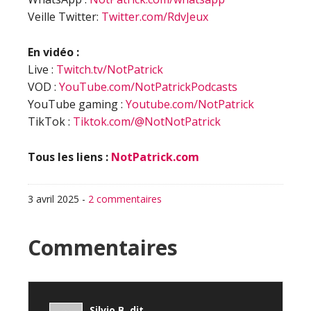
Veille Twitter:
Twitter.com/RdvJeux
En vidéo :
Live :
Twitch.tv/NotPatrick
VOD :
YouTube.com/NotPatrickPodcasts
YouTube gaming :
Youtube.com/NotPatrick
TikTok :
Tiktok.com/@NotNotPatrick
Tous les liens :
NotPatrick.com
3 avril 2025
-
2 commentaires
Interactions
Commentaires
du
Silvio B.
dit