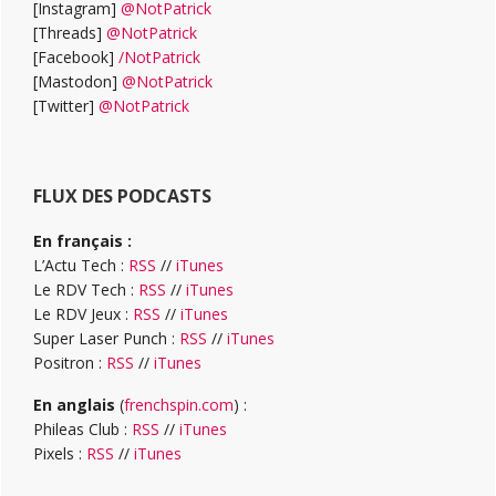
[Instagram]
@NotPatrick
[Threads]
@NotPatrick
[Facebook]
/NotPatrick
[Mastodon]
@NotPatrick
[Twitter]
@NotPatrick
FLUX DES PODCASTS
En français :
L’Actu Tech :
RSS
//
iTunes
Le RDV Tech :
RSS
//
iTunes
Le RDV Jeux :
RSS
//
iTunes
Super Laser Punch :
RSS
//
iTunes
Positron :
RSS
//
iTunes
En anglais
(
frenchspin.com
) :
Phileas Club :
RSS
//
iTunes
Pixels :
RSS
//
iTunes