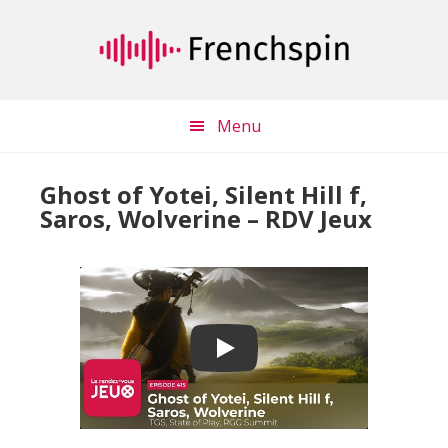
Passer
Passer
au
à
contenu
la
principal
barre
latérale
Menu
principale
Ghost of Yotei, Silent Hill f,
Saros, Wolverine – RDV Jeux
Play