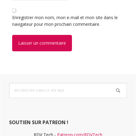
Enregistrer mon nom, mon e-mail et mon site dans le
navigateur pour mon prochain commentaire.
Barre
Rechercher
latérale
dans
ce
principale
site
Web
SOUTIEN SUR PATREON !
RDV Tech -
Patreon.com/RDVTech