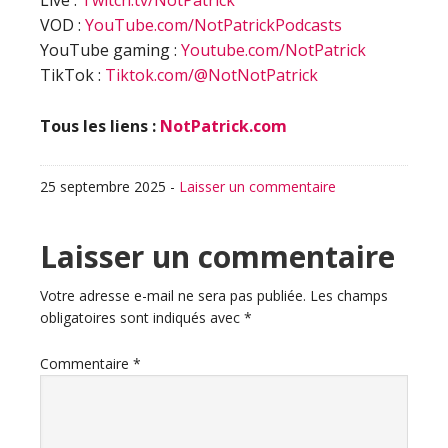
Live :
Twitch.tv/NotPatrick
VOD :
YouTube.com/NotPatrickPodcasts
YouTube gaming :
Youtube.com/NotPatrick
TikTok :
Tiktok.com/@NotNotPatrick
Tous les liens :
NotPatrick.com
25 septembre 2025
-
Laisser un commentaire
Interactions
Laisser un commentaire
du
Votre adresse e-mail ne sera pas publiée.
Les champs
obligatoires sont indiqués avec
*
lecteur
Commentaire
*