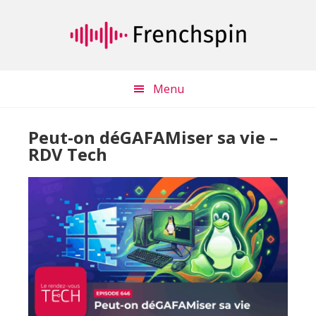
Passer
Passer
au
à
contenu
la
principal
barre
latérale
Menu
principale
Peut-on déGAFAMiser sa vie –
RDV Tech