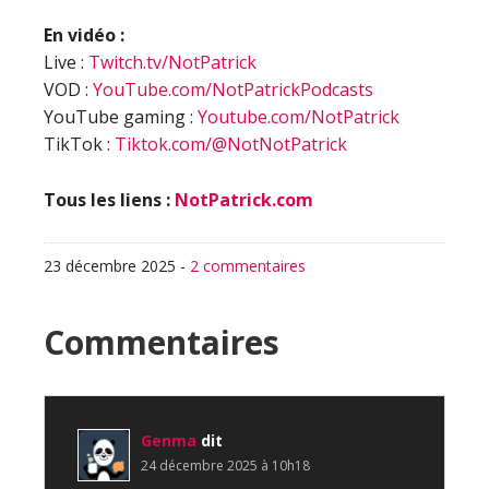
En vidéo :
Live :
Twitch.tv/NotPatrick
VOD :
YouTube.com/NotPatrickPodcasts
YouTube gaming :
Youtube.com/NotPatrick
TikTok :
Tiktok.com/@NotNotPatrick
Tous les liens :
NotPatrick.com
23 décembre 2025
-
2 commentaires
Interactions
Commentaires
du
lecteur
Genma
dit
24 décembre 2025 à 10h18