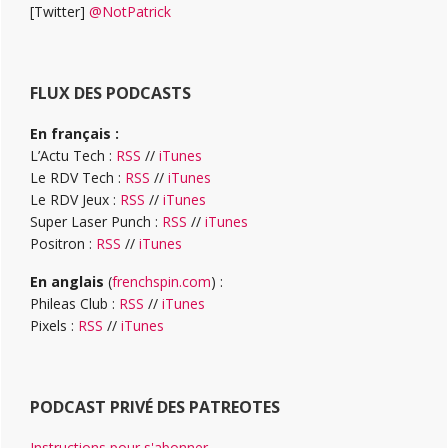
[Twitter]
@NotPatrick
FLUX DES PODCASTS
En français :
L’Actu Tech :
RSS
//
iTunes
Le RDV Tech :
RSS
//
iTunes
Le RDV Jeux :
RSS
//
iTunes
Super Laser Punch :
RSS
//
iTunes
Positron :
RSS
//
iTunes
En anglais
(
frenchspin.com
) :
Phileas Club :
RSS
//
iTunes
Pixels :
RSS
//
iTunes
PODCAST PRIVÉ DES PATREOTES
Instructions pour s'abonner