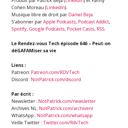
Produit par Patrick Beja (
LinkedIn
) et Fanny
Cohen Moreau (
LinkedIn
).
Musique libre de droit par
Daniel Beja
.
S’abonner par
Apple Podcasts
,
Podcast Addict
,
Spotify
,
Google Podcasts
,
Pocket Casts
,
RSS
.
Le Rendez-vous Tech épisode
646 – Peut-on
déGAFAMiser sa vie
Liens :
Patreon:
Patreon.com/RDVTech
Discord :
NotPatrick.com/discord
Par écrit :
Newsletter :
NotPatrick.com/newsletter
Archives NL:
NotPatrick.com/archivenl
WhatsApp :
NotPatrick.com/whatsapp
Veille Twitter :
Twitter.com/RdvTech