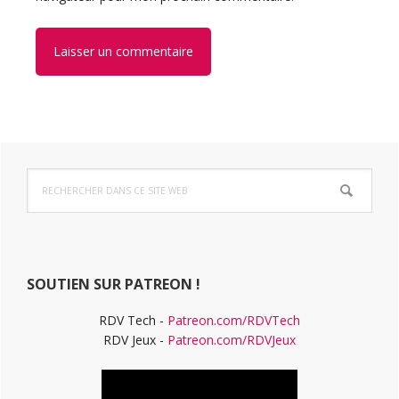
Barre
Rechercher
latérale
dans
ce
principale
site
Web
SOUTIEN SUR PATREON !
RDV Tech -
Patreon.com/RDVTech
RDV Jeux -
Patreon.com/RDVJeux