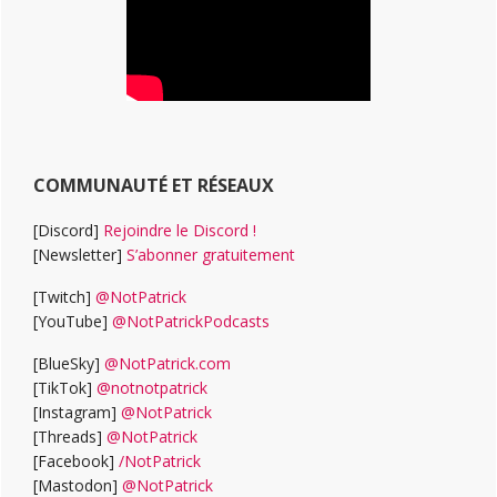
COMMUNAUTÉ ET RÉSEAUX
[Discord]
Rejoindre le Discord !
[Newsletter]
S’abonner gratuitement
[Twitch]
@NotPatrick
[YouTube]
@NotPatrickPodcasts
[BlueSky]
@NotPatrick.com
[TikTok]
@notnotpatrick
[Instagram]
@NotPatrick
[Threads]
@NotPatrick
[Facebook]
/NotPatrick
[Mastodon]
@NotPatrick