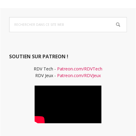
Barre
Rechercher
latérale
dans
ce
principale
site
Web
SOUTIEN SUR PATREON !
RDV Tech -
Patreon.com/RDVTech
RDV Jeux -
Patreon.com/RDVJeux