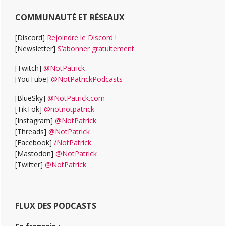
COMMUNAUTÉ ET RÉSEAUX
[Discord]
Rejoindre le Discord !
[Newsletter]
S’abonner gratuitement
[Twitch]
@NotPatrick
[YouTube]
@NotPatrickPodcasts
[BlueSky]
@NotPatrick.com
[TikTok]
@notnotpatrick
[Instagram]
@NotPatrick
[Threads]
@NotPatrick
[Facebook]
/NotPatrick
[Mastodon]
@NotPatrick
[Twitter]
@NotPatrick
FLUX DES PODCASTS