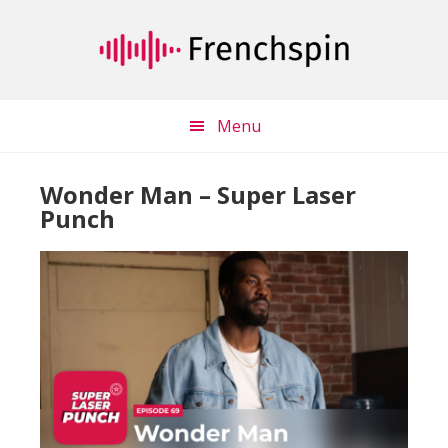
Passer
Passer
au
à
contenu
la
principal
barre
latérale
Menu
principale
Wonder Man – Super Laser
Punch