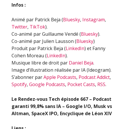
Infos :
Animé par Patrick Beja (
Bluesky
,
Instagram
,
Twitter
,
TikTok
).
Co-animé par Guillaume Vendé (
Bluesky
).
Co-animé par Julien Lausson (
Bluesky
)
Produit par Patrick Beja (
LinkedIn
) et Fanny
Cohen Moreau (
LinkedIn
).
Musique libre de droit par
Daniel Beja
.
Image d’illustration réalisée par IA (Ideogram).
S’abonner par
Apple Podcasts
,
Podcast Addict
,
Spotify
,
Google Podcasts
,
Pocket Casts
,
RSS
.
Le Rendez-vous Tech épisode
667 –
Podcast
garanti 99,8% sans IA – Google I/O, Musk vs
Altman, SpaceX IPO, Encyclique de Léon XIV
Liens :