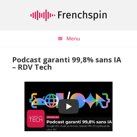
Passer
Passer
au
à
contenu
la
principal
barre
latérale
Menu
principale
Podcast garanti 99,8% sans IA
– RDV Tech
Play