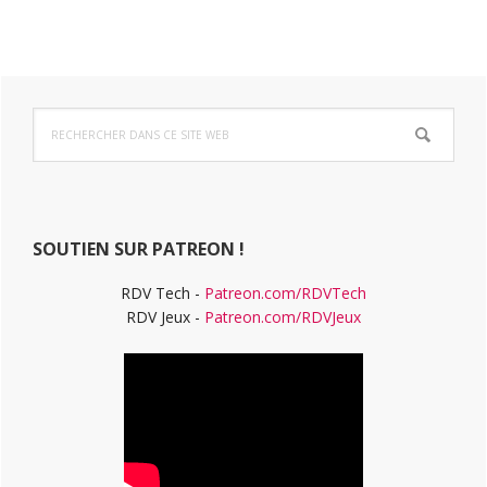
Barre
Rechercher
latérale
dans
ce
principale
site
Web
SOUTIEN SUR PATREON !
RDV Tech -
Patreon.com/RDVTech
RDV Jeux -
Patreon.com/RDVJeux