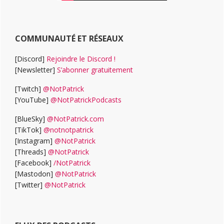
COMMUNAUTÉ ET RÉSEAUX
[Discord]
Rejoindre le Discord !
[Newsletter]
S’abonner gratuitement
[Twitch]
@NotPatrick
[YouTube]
@NotPatrickPodcasts
[BlueSky]
@NotPatrick.com
[TikTok]
@notnotpatrick
[Instagram]
@NotPatrick
[Threads]
@NotPatrick
[Facebook]
/NotPatrick
[Mastodon]
@NotPatrick
[Twitter]
@NotPatrick