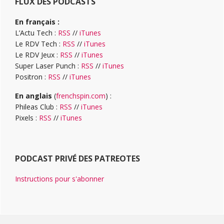
FLUX DES PODCASTS
En français :
L’Actu Tech :
RSS
//
iTunes
Le RDV Tech :
RSS
//
iTunes
Le RDV Jeux :
RSS
//
iTunes
Super Laser Punch :
RSS
//
iTunes
Positron :
RSS
//
iTunes
En anglais
(
frenchspin.com
) :
Phileas Club :
RSS
//
iTunes
Pixels :
RSS
//
iTunes
PODCAST PRIVÉ DES PATREOTES
Instructions pour s'abonner