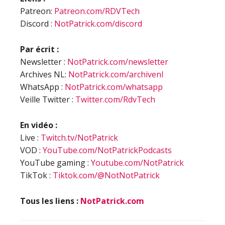
Patreon:
Patreon.com/RDVTech
Discord :
NotPatrick.com/discord
Par écrit :
Newsletter :
NotPatrick.com/newsletter
Archives NL:
NotPatrick.com/archivenl
WhatsApp :
NotPatrick.com/whatsapp
Veille Twitter :
Twitter.com/RdvTech
En vidéo :
Live :
Twitch.tv/NotPatrick
VOD :
YouTube.com/NotPatrickPodcasts
YouTube gaming :
Youtube.com/NotPatrick
TikTok :
Tiktok.com/@NotNotPatrick
Tous les liens :
NotPatrick.com