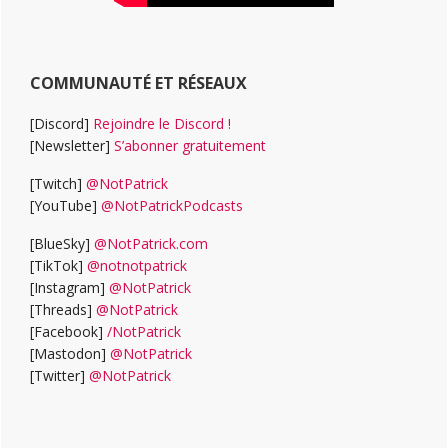
COMMUNAUTÉ ET RÉSEAUX
[Discord]
Rejoindre le Discord !
[Newsletter]
S’abonner gratuitement
[Twitch]
@NotPatrick
[YouTube]
@NotPatrickPodcasts
[BlueSky]
@NotPatrick.com
[TikTok]
@notnotpatrick
[Instagram]
@NotPatrick
[Threads]
@NotPatrick
[Facebook]
/NotPatrick
[Mastodon]
@NotPatrick
[Twitter]
@NotPatrick