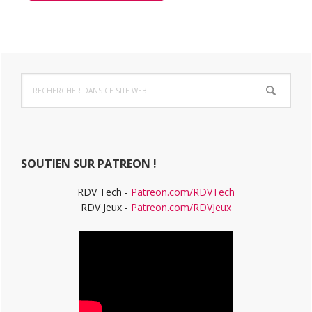
Barre
Rechercher
latérale
dans
ce
principale
site
Web
SOUTIEN SUR PATREON !
RDV Tech -
Patreon.com/RDVTech
RDV Jeux -
Patreon.com/RDVJeux