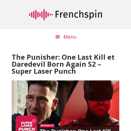
Passer
Passer
au
à
contenu
la
principal
barre
latérale
Menu
principale
The Punisher: One Last Kill et
Daredevil Born Again S2 –
Super Laser Punch