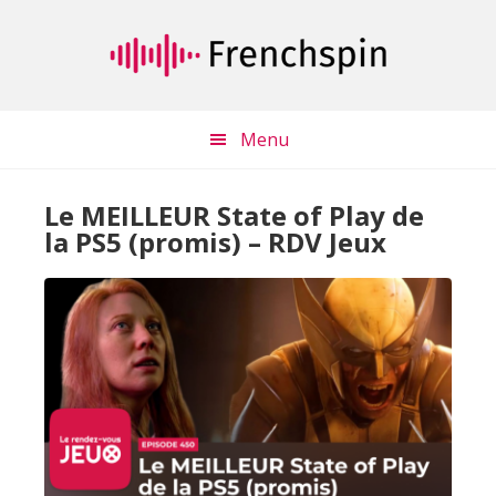
Passer
Passer
au
à
contenu
la
principal
barre
latérale
Menu
principale
Le MEILLEUR State of Play de
la PS5 (promis) – RDV Jeux