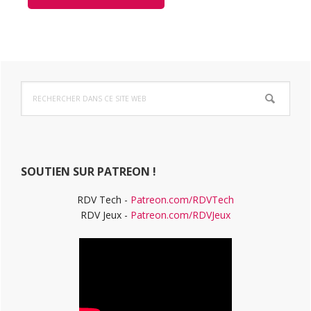
Barre
Rechercher
latérale
dans
ce
principale
site
Web
SOUTIEN SUR PATREON !
RDV Tech -
Patreon.com/RDVTech
RDV Jeux -
Patreon.com/RDVJeux