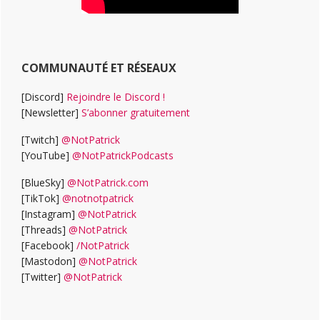
COMMUNAUTÉ ET RÉSEAUX
[Discord]
Rejoindre le Discord !
[Newsletter]
S’abonner gratuitement
[Twitch]
@NotPatrick
[YouTube]
@NotPatrickPodcasts
[BlueSky]
@NotPatrick.com
[TikTok]
@notnotpatrick
[Instagram]
@NotPatrick
[Threads]
@NotPatrick
[Facebook]
/NotPatrick
[Mastodon]
@NotPatrick
[Twitter]
@NotPatrick