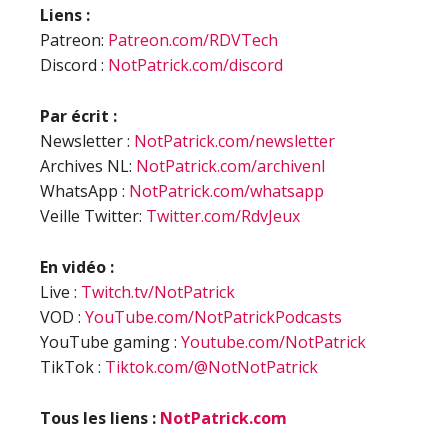
Liens :
Patreon:
Patreon.com/RDVTech
Discord :
NotPatrick.com/discord
Par écrit :
Newsletter :
NotPatrick.com/newsletter
Archives NL:
NotPatrick.com/archivenl
WhatsApp :
NotPatrick.com/whatsapp
Veille Twitter:
Twitter.com/RdvJeux
En vidéo :
Live :
Twitch.tv/NotPatrick
VOD :
YouTube.com/NotPatrickPodcasts
YouTube gaming :
Youtube.com/NotPatrick
TikTok :
Tiktok.com/@NotNotPatrick
Tous les liens :
NotPatrick.com