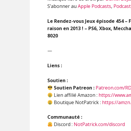
S’abonner au
Apple Podcasts
,
Podcast
Le Rendez-vous Jeux épisode 454 – F
raison en 2013 ! – PS6, Xbox, Mecc
8020
—
Liens :
Soutien :
Soutien Patreon :
Patreon.com/R
Lien affilié Amazon :
https://www.a
Boutique NotPatrick :
https://amzn
Communauté :
Discord :
NotPatrick.com/discord