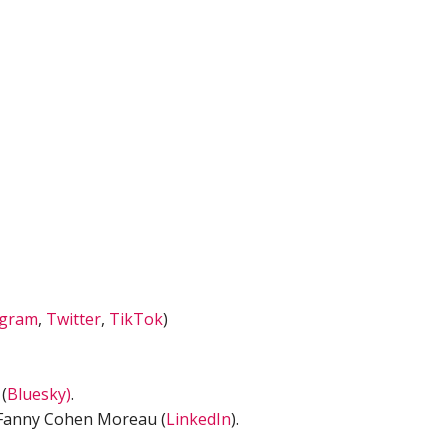
agram
,
Twitter
,
TikTok
)
(
Bluesky)
.
 Fanny Cohen Moreau (
LinkedIn
).
.