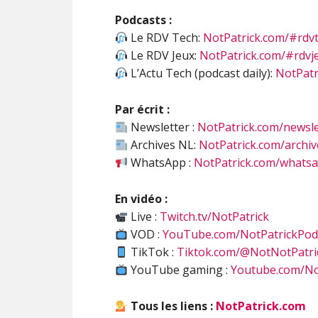
Podcasts :
Le RDV Tech:
NotPatrick.com/#rdv
Le RDV Jeux:
NotPatrick.com/#rdvj
L’Actu Tech (podcast daily):
NotPatr
Par écrit :
Newsletter :
NotPatrick.com/newsle
Archives NL:
NotPatrick.com/archiv
WhatsApp :
NotPatrick.com/whats
En vidéo :
Live :
Twitch.tv/NotPatrick
VOD :
YouTube.com/NotPatrickPod
TikTok :
Tiktok.com/@NotNotPatri
YouTube gaming :
Youtube.com/No
Tous les liens :
NotPatrick.com