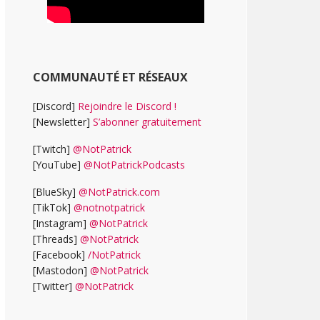
COMMUNAUTÉ ET RÉSEAUX
[Discord]
Rejoindre le Discord !
[Newsletter]
S’abonner gratuitement
[Twitch]
@NotPatrick
[YouTube]
@NotPatrickPodcasts
[BlueSky]
@NotPatrick.com
[TikTok]
@notnotpatrick
[Instagram]
@NotPatrick
[Threads]
@NotPatrick
[Facebook]
/NotPatrick
[Mastodon]
@NotPatrick
[Twitter]
@NotPatrick