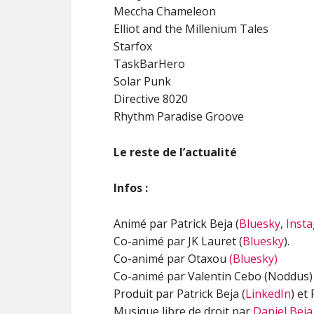
Meccha Chameleon
Elliot and the Millenium Tales
Starfox
TaskBarHero
Solar Punk
Directive 8020
Rhythm Paradise Groove
Le reste de l’actualité
Infos :
Animé par Patrick Beja (
Bluesky
,
Inst
Co-animé par JK Lauret (
Bluesky
).
Co-animé par Otaxou
(Bluesky)
Co-animé par Valentin Cebo (Noddus) 
Produit par Patrick Beja (
LinkedIn
) et
Musique libre de droit par
Daniel Beja