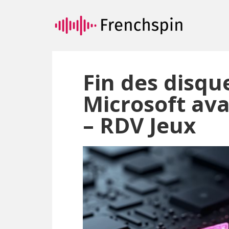
Passer
Passer
au
à
contenu
la
principal
barre
latérale
principale
Fin des disqu
Microsoft ava
– RDV Jeux