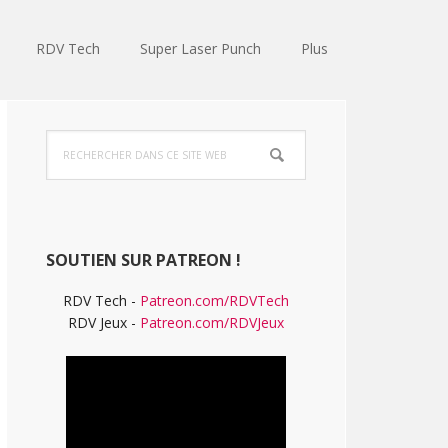
RDV Tech
Super Laser Punch
Plus
Barre
Rechercher
latérale
dans
ce
principale
site
Web
SOUTIEN SUR PATREON !
RDV Tech -
Patreon.com/RDVTech
RDV Jeux -
Patreon.com/RDVJeux