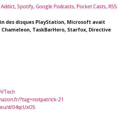
 Addict
,
Spotify
,
Google Podcasts
,
Pocket Casts
,
RSS
.
in des disques PlayStation, Microsoft avait
ha Chameleon, TaskBarHero, Starfox, Directive
DVTech
mazon.fr/?tag=notpatrick-21
.eu/d/04qcUxOS