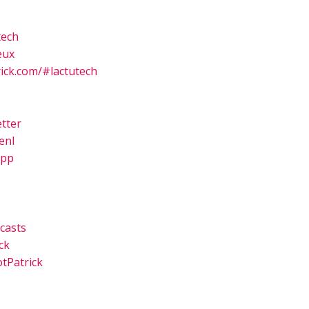
tech
eux
ick.com/#lactutech
tter
enl
app
casts
ck
tPatrick