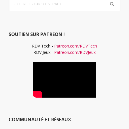
latérale
dans
ce
principale
site
Web
SOUTIEN SUR PATREON !
RDV Tech -
Patreon.com/RDVTech
RDV Jeux -
Patreon.com/RDVJeux
COMMUNAUTÉ ET RÉSEAUX