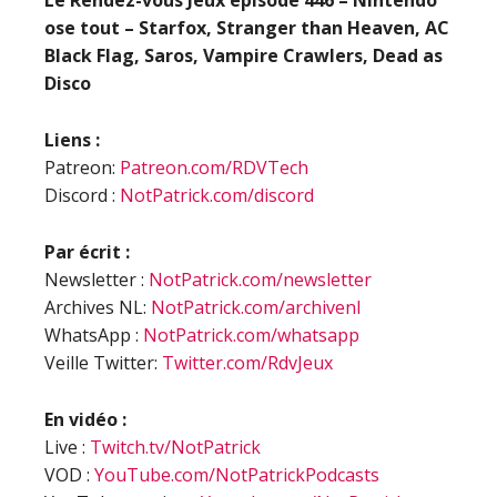
Le Rendez-vous Jeux épisode 446 – Nintendo
ose tout – Starfox, Stranger than Heaven, AC
Black Flag, Saros, Vampire Crawlers, Dead as
Disco
Liens :
Patreon:
Patreon.com/RDVTech
Discord :
NotPatrick.com/discord
Par écrit :
Newsletter :
NotPatrick.com/newsletter
Archives NL:
NotPatrick.com/archivenl
WhatsApp :
NotPatrick.com/whatsapp
Veille Twitter:
Twitter.com/RdvJeux
En vidéo :
Live :
Twitch.tv/NotPatrick
VOD :
YouTube.com/NotPatrickPodcasts