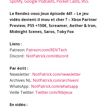
Spotify
,
Google Podcasts
,
Pocket Casts
,
RSS
.
Le Rendez-vous Jeux épisode
441 – Le jeu
vidéo devient-il mou et cher ? – Xbox Partner
Preview, PS5 +150€, Screamer, Aether & Iron,
Midnight Scenes, Saros, Toby Fox
Liens :
Patreon:
Patreon.com/RDVTech
Discord :
NotPatrick.com/discord
Par écrit :
Newsletter :
NotPatrick.com/newsletter
Archives NL:
NotPatrick.com/archivenl
WhatsApp :
NotPatrick.com/whatsapp
Veille Twitter:
Twitter.com/RdvJeux
En vidéo :