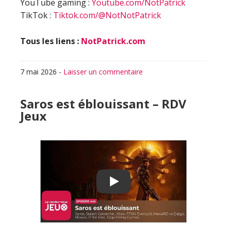
YouTube gaming :
Youtube.com/NotPatrick
TikTok :
Tiktok.com/@NotNotPatrick
Tous les liens :
NotPatrick.com
7 mai 2026
-
Laisser un commentaire
Saros est éblouissant – RDV
Jeux
Play