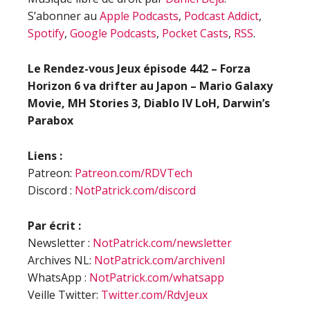
S’abonner au
Apple Podcasts
,
Podcast Addict
,
Spotify
,
Google Podcasts
,
Pocket Casts
,
RSS
.
Le Rendez-vous Jeux épisode 442 – Forza
Horizon 6 va drifter au Japon – Mario Galaxy
Movie, MH Stories 3, Diablo IV LoH, Darwin’s
Parabox
Liens :
Patreon:
Patreon.com/RDVTech
Discord :
NotPatrick.com/discord
Par écrit :
Newsletter :
NotPatrick.com/newsletter
Archives NL:
NotPatrick.com/archivenl
WhatsApp :
NotPatrick.com/whatsapp
Veille Twitter:
Twitter.com/RdvJeux