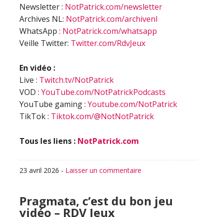
Newsletter :
NotPatrick.com/newsletter
Archives NL:
NotPatrick.com/archivenl
WhatsApp :
NotPatrick.com/whatsapp
Veille Twitter:
Twitter.com/RdvJeux
En vidéo :
Live :
Twitch.tv/NotPatrick
VOD :
YouTube.com/NotPatrickPodcasts
YouTube gaming :
Youtube.com/NotPatrick
TikTok :
Tiktok.com/@NotNotPatrick
Tous les liens :
NotPatrick.com
23 avril 2026
-
Laisser un commentaire
Pragmata, c’est du bon jeu
vidéo – RDV Jeux