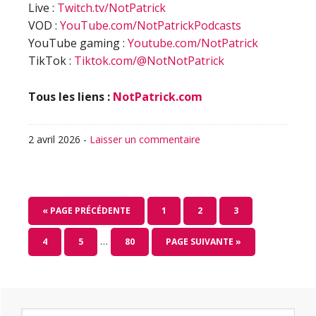
Live :
Twitch.tv/NotPatrick
VOD :
YouTube.com/NotPatrickPodcasts
YouTube gaming :
Youtube.com/NotPatrick
TikTok :
Tiktok.com/@NotNotPatrick
Tous les liens :
NotPatrick.com
2 avril 2026
-
Laisser un commentaire
ALLER
PAGE
PAGE
PAGE
«
PAGE PRÉCÉDENTE
1
2
3
À
Pages
…
PAGE
PAGE
PAGE
ALLER
4
5
80
PAGE SUIVANTE »
LA
provisoires
À
omises
LA
Barre
Rechercher