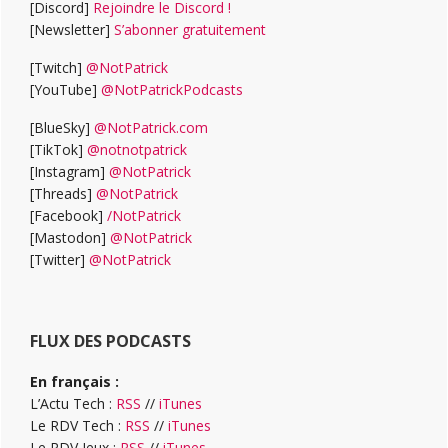
[Discord]
Rejoindre le Discord !
[Newsletter]
S’abonner gratuitement
[Twitch]
@NotPatrick
[YouTube]
@NotPatrickPodcasts
[BlueSky]
@NotPatrick.com
[TikTok]
@notnotpatrick
[Instagram]
@NotPatrick
[Threads]
@NotPatrick
[Facebook]
/NotPatrick
[Mastodon]
@NotPatrick
[Twitter]
@NotPatrick
FLUX DES PODCASTS
En français :
L’Actu Tech :
RSS
//
iTunes
Le RDV Tech :
RSS
//
iTunes
Le RDV Jeux :
RSS
//
iTunes