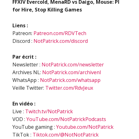
FFXIV Evercold, MenaRD vs Daigo, Mouse: PI
for Hire, Stop Killing Games
Liens :
Patreon:
Patreon.com/RDVTech
Discord :
NotPatrick.com/discord
Par écrit :
Newsletter :
NotPatrick.com/newsletter
Archives NL:
NotPatrick.com/archivenl
WhatsApp :
NotPatrick.com/whatsapp
Veille Twitter:
Twitter.com/RdvJeux
En vidéo :
Live :
Twitch.tv/NotPatrick
VOD :
YouTube.com/NotPatrickPodcasts
YouTube gaming :
Youtube.com/NotPatrick
TikTok :
Tiktok.com/@NotNotPatrick