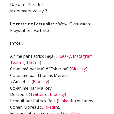
Darwin’s Paradox
Monument Valley 3
Le reste de l’actualité :
Wow, Overwatch,
Playstation, Fortnite…
Infos :
Animé par Patrick Beja (
Bluesky
,
Instagram
,
Twitter
,
TikTok
)
Co-animé par Maïté “Eskarina” (
Bluesky
).
Co-animé par Thomas Méreur
« Amaebi » (
Bluesky
).
Co-animé par Mallory
Delicourt (
Twitter
et
Bluesky
)
Produit par Patrick Beja (
LinkedIn
) et Fanny
Cohen Moreau (
LinkedIn
).
Musique libre de droit par
Daniel Beja
.