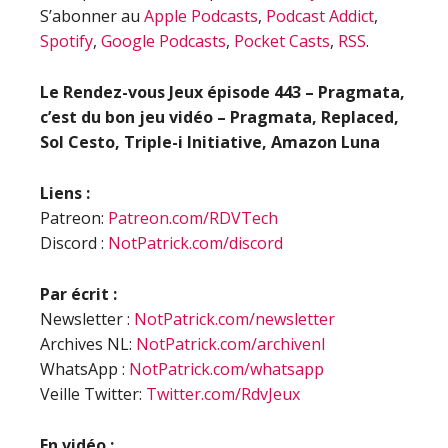
S’abonner au
Apple Podcasts
,
Podcast Addict
,
Spotify
,
Google Podcasts
,
Pocket Casts
,
RSS
.
Le Rendez-vous Jeux épisode
443 – Pragmata,
c’est du bon jeu vidéo – Pragmata, Replaced,
Sol Cesto, Triple-i Initiative, Amazon Luna
Liens :
Patreon:
Patreon.com/RDVTech
Discord :
NotPatrick.com/discord
Par écrit :
Newsletter :
NotPatrick.com/newsletter
Archives NL:
NotPatrick.com/archivenl
WhatsApp :
NotPatrick.com/whatsapp
Veille Twitter:
Twitter.com/RdvJeux
En vidéo :