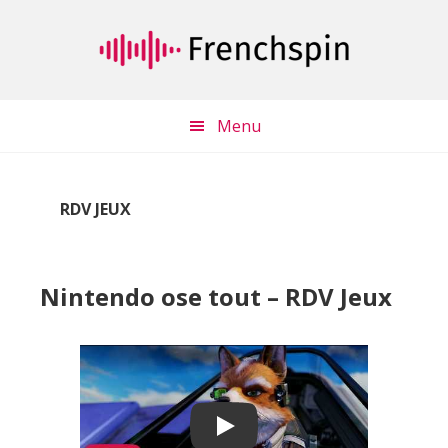
Passer
Passer
au
à
contenu
la
principal
barre
latérale
Menu
principale
RDV JEUX
Nintendo ose tout – RDV Jeux
Play