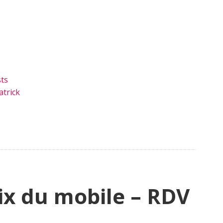
ts
trick
ix du mobile – RDV