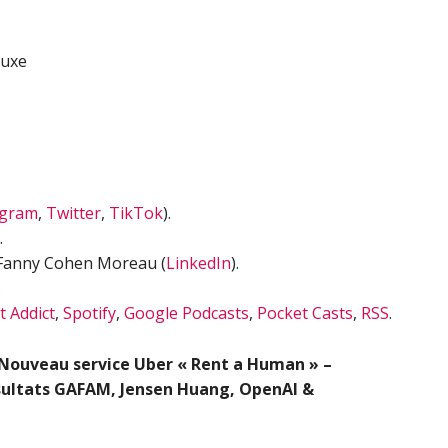
luxe
agram
,
Twitter
,
TikTok
).
.
 Fanny Cohen Moreau (
LinkedIn
).
.
t Addict
,
Spotify
,
Google Podcasts
,
Pocket Casts
,
RSS
.
 Nouveau service Uber « Rent a Human » –
sultats GAFAM, Jensen Huang, OpenAI &