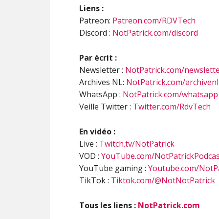
Liens :
Patreon:
Patreon.com/RDVTech
Discord :
NotPatrick.com/discord
Par écrit :
Newsletter :
NotPatrick.com/newslett
Archives NL:
NotPatrick.com/archivenl
WhatsApp :
NotPatrick.com/whatsapp
Veille Twitter :
Twitter.com/RdvTech
En vidéo :
Live :
Twitch.tv/NotPatrick
VOD :
YouTube.com/NotPatrickPodcas
YouTube gaming :
Youtube.com/NotPa
TikTok :
Tiktok.com/@NotNotPatrick
Tous les liens :
NotPatrick.com