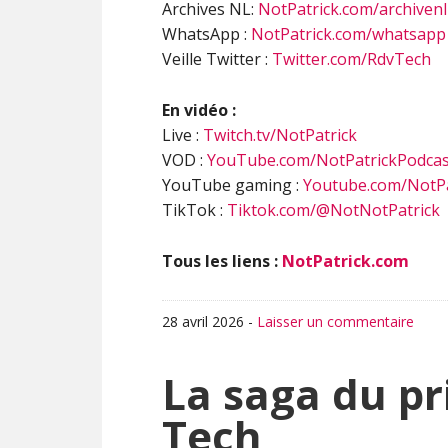
Archives NL:
NotPatrick.com/archivenl
WhatsApp :
NotPatrick.com/whatsapp
Veille Twitter :
Twitter.com/RdvTech
En vidéo :
Live :
Twitch.tv/NotPatrick
VOD :
YouTube.com/NotPatrickPodcas
YouTube gaming :
Youtube.com/NotPa
TikTok :
Tiktok.com/@NotNotPatrick
Tous les liens :
NotPatrick.com
28 avril 2026
-
Laisser un commentaire
La saga du pr
Tech