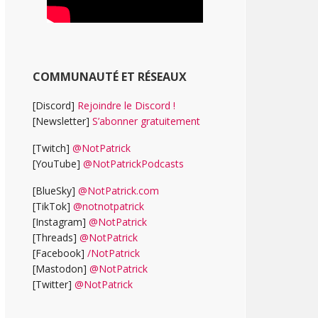
COMMUNAUTÉ ET RÉSEAUX
[Discord]
Rejoindre le Discord !
[Newsletter]
S’abonner gratuitement
[Twitch]
@NotPatrick
[YouTube]
@NotPatrickPodcasts
[BlueSky]
@NotPatrick.com
[TikTok]
@notnotpatrick
[Instagram]
@NotPatrick
[Threads]
@NotPatrick
[Facebook]
/NotPatrick
[Mastodon]
@NotPatrick
[Twitter]
@NotPatrick