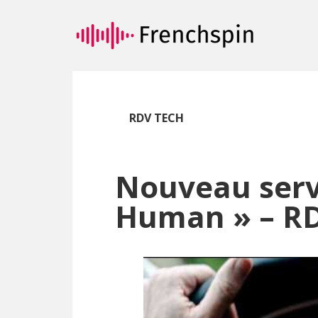
Passer
Passer
au
à
contenu
la
principal
barre
latérale
principale
RDV TECH
Nouveau serv
Human » – R