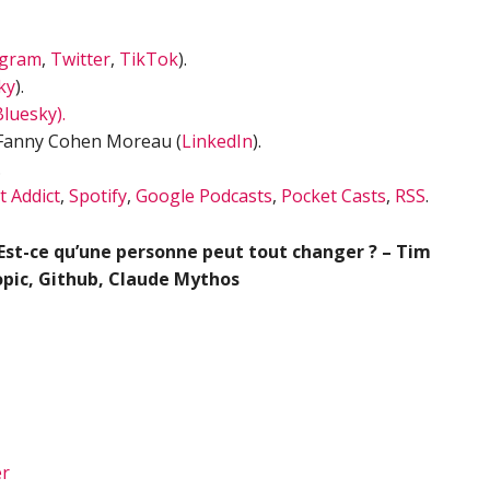
agram
,
Twitter
,
TikTok
).
ky
).
Bluesky).
 Fanny Cohen Moreau (
LinkedIn
).
.
t Addict
,
Spotify
,
Google Podcasts
,
Pocket Casts
,
RSS
.
 Est-ce qu’une personne peut tout changer ? – Tim
opic, Github, Claude Mythos
er