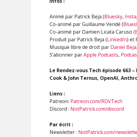
Infos :
Animé par Patrick Beja (
Bluesky
,
Inst
Co-animé par Guillaume Vendé (
Blues
Co-animé par Damien Licata Caruso
(
Produit par Patrick Beja (
LinkedIn
) et
Musique libre de droit par
Daniel Beja
S’abonner par
Apple Podcasts
,
Podcas
Le Rendez-vous Tech épisode
663 –
Cook & John Ternus, OpenAI, Anthr
Liens :
Patreon:
Patreon.com/RDVTech
Discord :
NotPatrick.com/discord
Par écrit :
Newsletter :
NotPatrick.com/newslett