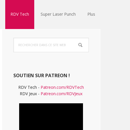
RDV Tech
Super Laser Punch
Plus
Barre
Rechercher
latérale
dans
ce
principale
site
Web
SOUTIEN SUR PATREON !
RDV Tech -
Patreon.com/RDVTech
RDV Jeux -
Patreon.com/RDVJeux