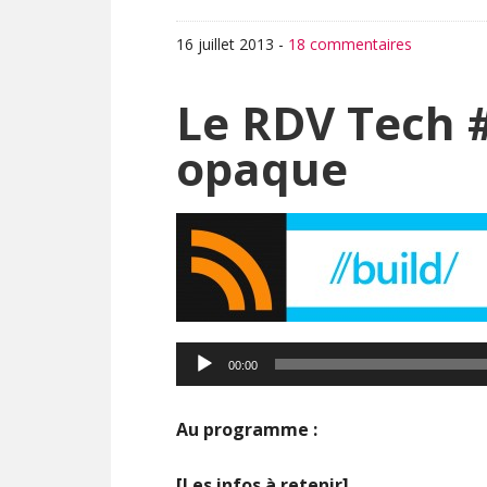
16 juillet 2013
-
18 commentaires
Le RDV Tech #
opaque
00:00
Au programme :
[Les infos à retenir]