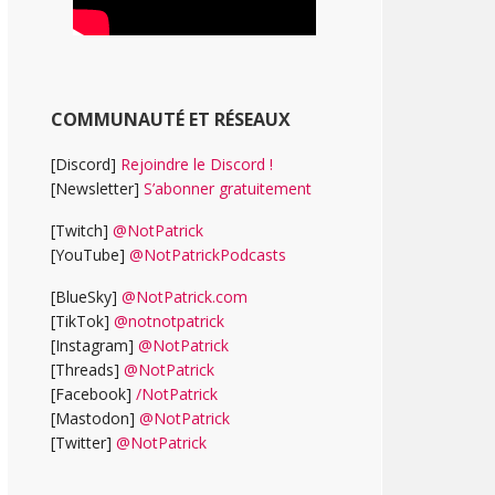
COMMUNAUTÉ ET RÉSEAUX
[Discord]
Rejoindre le Discord !
[Newsletter]
S’abonner gratuitement
[Twitch]
@NotPatrick
[YouTube]
@NotPatrickPodcasts
[BlueSky]
@NotPatrick.com
[TikTok]
@notnotpatrick
[Instagram]
@NotPatrick
[Threads]
@NotPatrick
[Facebook]
/NotPatrick
[Mastodon]
@NotPatrick
[Twitter]
@NotPatrick