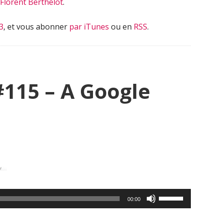
Florent Berthelot
.
3
, et vous abonner
par iTunes
ou en
RSS
.
#115 – A Google
Utilisez
00:00
les