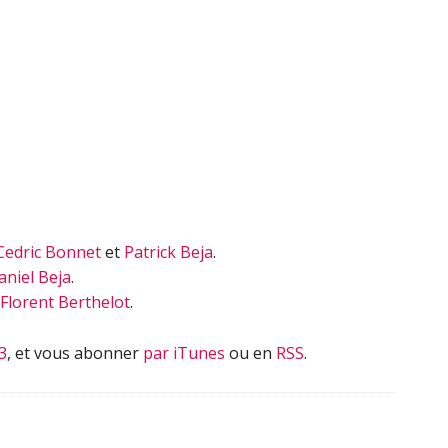
augmenter
ou
diminuer
le
volume.
Cedric Bonnet
et
Patrick Beja
.
aniel Beja
.
Florent Berthelot
.
3
, et vous abonner
par iTunes
ou en
RSS
.