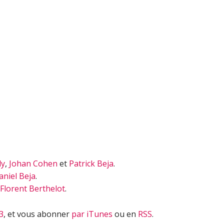
flèches
haut/bas
pour
augmenter
ou
diminuer
le
volume.
dy
,
Johan Cohen
et
Patrick Beja
.
aniel Beja
.
Florent Berthelot
.
3
, et vous abonner
par iTunes
ou en
RSS
.