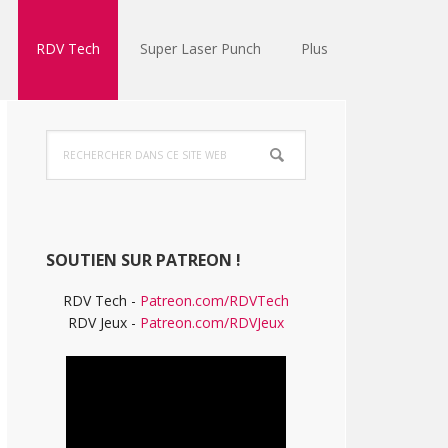
RDV Tech
Super Laser Punch
Plus
Barre
Rechercher
latérale
dans
ce
principale
site
Web
SOUTIEN SUR PATREON !
RDV Tech -
Patreon.com/RDVTech
RDV Jeux -
Patreon.com/RDVJeux