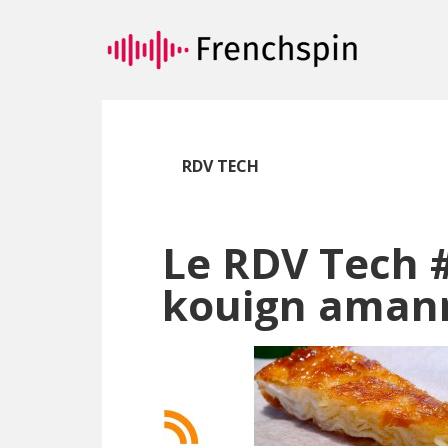
Passer
Passer
au
à
contenu
la
principal
barre
latérale
principale
RDV TECH
Le RDV Tech 
kouign aman