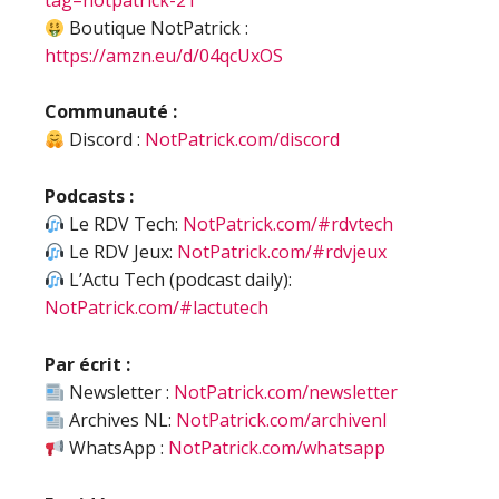
tag=notpatrick-21
Boutique NotPatrick :
https://amzn.eu/d/04qcUxOS
Communauté :
Discord :
NotPatrick.com/discord
Podcasts :
Le RDV Tech:
NotPatrick.com/#rdvtech
Le RDV Jeux:
NotPatrick.com/#rdvjeux
L’Actu Tech (podcast daily):
NotPatrick.com/#lactutech
Par écrit :
Newsletter :
NotPatrick.com/newsletter
Archives NL:
NotPatrick.com/archivenl
WhatsApp :
NotPatrick.com/whatsapp