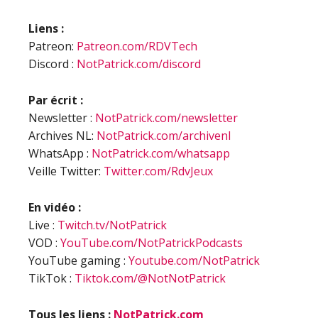
Liens :
Patreon:
Patreon.com/RDVTech
Discord :
NotPatrick.com/discord
Par écrit :
Newsletter :
NotPatrick.com/newsletter
Archives NL:
NotPatrick.com/archivenl
WhatsApp :
NotPatrick.com/whatsapp
Veille Twitter:
Twitter.com/RdvJeux
En vidéo :
Live :
Twitch.tv/NotPatrick
VOD :
YouTube.com/NotPatrickPodcasts
YouTube gaming :
Youtube.com/NotPatrick
TikTok :
Tiktok.com/@NotNotPatrick
Tous les liens :
NotPatrick.com