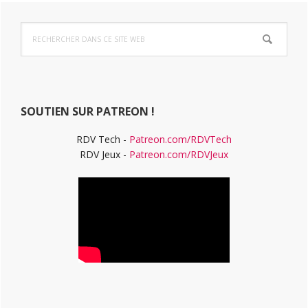
Barre
Rechercher
latérale
dans
ce
principale
site
Web
SOUTIEN SUR PATREON !
RDV Tech -
Patreon.com/RDVTech
RDV Jeux -
Patreon.com/RDVJeux