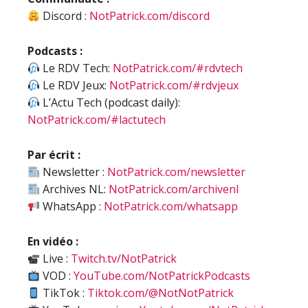
Discord :
NotPatrick.com/discord
Podcasts :
Le RDV Tech:
NotPatrick.com/#rdvtech
Le RDV Jeux:
NotPatrick.com/#rdvjeux
L’Actu Tech (podcast daily):
NotPatrick.com/#lactutech
Par écrit :
Newsletter :
NotPatrick.com/newsletter
Archives NL:
NotPatrick.com/archivenl
WhatsApp :
NotPatrick.com/whatsapp
En vidéo :
Live :
Twitch.tv/NotPatrick
VOD :
YouTube.com/NotPatrickPodcasts
TikTok :
Tiktok.com/@NotNotPatrick