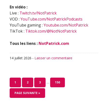
En vidéo :
Live :
Twitch.tv/NotPatrick
VOD :
YouTube.com/NotPatrickPodcasts
YouTube gaming :
Youtube.com/NotPatrick
TikTok :
Tiktok.com/@NotNotPatrick
Tous les liens :
NotPatrick.com
14 juillet 2026
-
Laisser un commentaire
Pages
…
PAGE
PAGE
PAGE
PAGE
1
2
3
150
provisoires
omises
ALLER
PAGE SUIVANTE »
À
LA