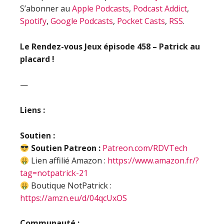
S’abonner au
Apple Podcasts
,
Podcast Addict
,
Spotify
,
Google Podcasts
,
Pocket Casts
,
RSS
.
Le Rendez-vous Jeux épisode
458 – Patrick au
placard !
—
Liens :
Soutien :
Soutien Patreon :
Patreon.com/RDVTech
Lien affilié Amazon :
https://www.amazon.fr/?
tag=notpatrick-21
Boutique NotPatrick :
https://amzn.eu/d/04qcUxOS
Communauté :