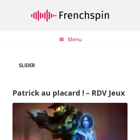
Passer
Passer
au
à
contenu
la
principal
barre
latérale
Menu
principale
SLIDER
Patrick au placard ! – RDV Jeux