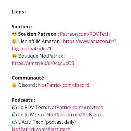
Liens :
Soutien :
Soutien Patreon :
Patreon.com/RDVTech
Lien affilié Amazon :
https://www.amazon.fr/?
tag=notpatrick-21
Boutique NotPatrick :
https://amzn.eu/d/04qcUxOS
Communauté :
Discord :
NotPatrick.com/discord
Podcasts :
Le RDV Tech:
NotPatrick.com/#rdvtech
Le RDV Jeux:
NotPatrick.com/#rdvjeux
L’Actu Tech (podcast daily):
NotPatrick.com/#lactutech