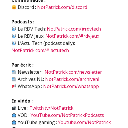
Communauté :
Discord :
NotPatrick.com/discord
Podcasts :
Le RDV Tech:
NotPatrick.com/#rdvtech
Le RDV Jeux:
NotPatrick.com/#rdvjeux
L’Actu Tech (podcast daily):
NotPatrick.com/#lactutech
Par écrit :
Newsletter :
NotPatrick.com/newsletter
Archives NL:
NotPatrick.com/archivenl
WhatsApp :
NotPatrick.com/whatsapp
En vidéo :
Live :
Twitch.tv/NotPatrick
VOD :
YouTube.com/NotPatrickPodcasts
YouTube gaming :
Youtube.com/NotPatrick