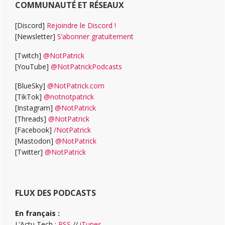
COMMUNAUTÉ ET RÉSEAUX
[Discord]
Rejoindre le Discord !
[Newsletter]
S’abonner gratuitement
[Twitch]
@NotPatrick
[YouTube]
@NotPatrickPodcasts
[BlueSky]
@NotPatrick.com
[TikTok]
@notnotpatrick
[Instagram]
@NotPatrick
[Threads]
@NotPatrick
[Facebook]
/NotPatrick
[Mastodon]
@NotPatrick
[Twitter]
@NotPatrick
FLUX DES PODCASTS
En français :
L’Actu Tech :
RSS
//
iTunes