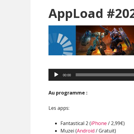
AppLoad #202 
Lecteur
00:00
audio
Au programme :
Les apps:
Fantastical 2 (
iPhone
/ 2,99€)
Muzei (
Android
/ Gratuit)