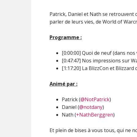
Patrick, Daniel et Nath se retrouvent 
parler de leurs vies, de World of Warcra
Programme :
[0:00:00] Quoi de neuf (dans nos 
[0:47:47] Nos impressions sur W
[1:17:20] La BlizzCon et Blizzard
Animé par :
Patrick (
@NotPatrick
)
Daniel (
@notdany
)
Nath (
+NathBerggren
)
Et plein de bises à vous tous, qui ne n