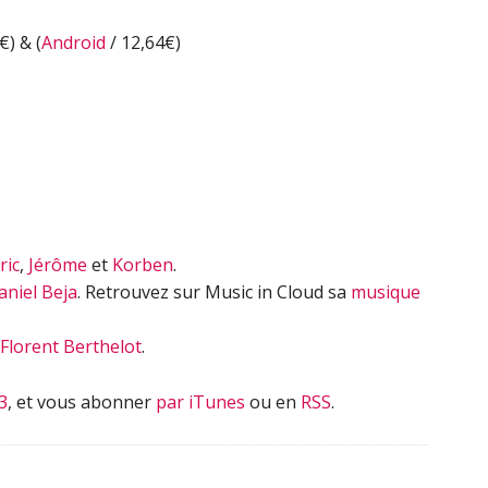
volume.
€) & (
Android
/ 12,64€)
ric
,
Jérôme
et
Korben
.
aniel Beja
. Retrouvez sur Music in Cloud sa
musique
Florent Berthelot
.
3
, et vous abonner
par iTunes
ou en
RSS
.