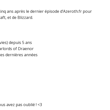
flèches
haut/bas
cinq ans après le dernier épisode d’Azeroth.fr pour
pour
ft, et de Blizzard.
augmenter
ou
diminuer
le
vies) depuis 5 ans
volume.
arlords of Draenor
 ces dernières années
ous avez pas oublié ! <3