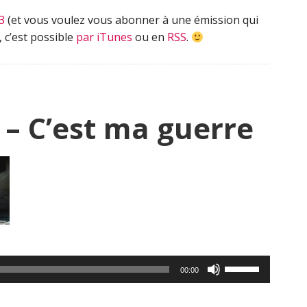
3
(et vous voulez vous abonner à une émission qui
, c’est possible
par iTunes
ou en
RSS
.
 – C’est ma guerre
Utilisez
00:00
les
flèches