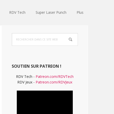
RDV Tech
Super Laser Punch
Plus
Barre
Rechercher
latérale
dans
ce
principale
site
Web
SOUTIEN SUR PATREON !
RDV Tech -
Patreon.com/RDVTech
RDV Jeux -
Patreon.com/RDVJeux