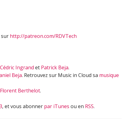
diminuer
le
volume.
s sur
http://patreon.com/RDVTech
Cédric Ingrand
et
Patrick Beja
.
aniel Beja
. Retrouvez sur Music in Cloud sa
musique
Florent Berthelot
.
3
, et vous abonner
par iTunes
ou en
RSS
.