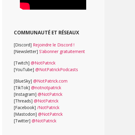
COMMUNAUTÉ ET RÉSEAUX
[Discord]
Rejoindre le Discord !
[Newsletter]
S’abonner gratuitement
[Twitch]
@NotPatrick
[YouTube]
@NotPatrickPodcasts
[BlueSky]
@NotPatrick.com
[TikTok]
@notnotpatrick
[Instagram]
@NotPatrick
[Threads]
@NotPatrick
[Facebook]
/NotPatrick
[Mastodon]
@NotPatrick
[Twitter]
@NotPatrick