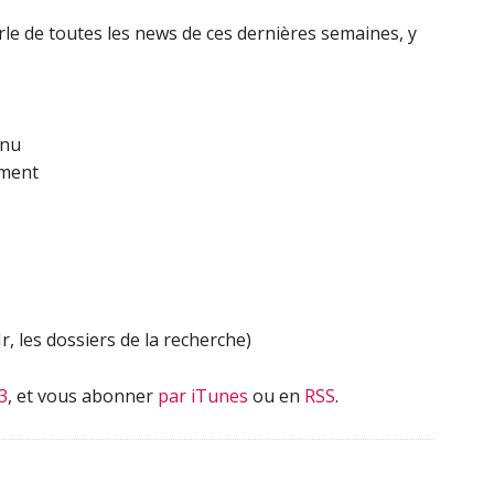
haut/bas
rle de toutes les news de ces dernières semaines, y
pour
augmenter
ou
diminuer
nnu
le
ement
volume.
Jr, les dossiers de la recherche)
3
, et vous abonner
par iTunes
ou en
RSS
.