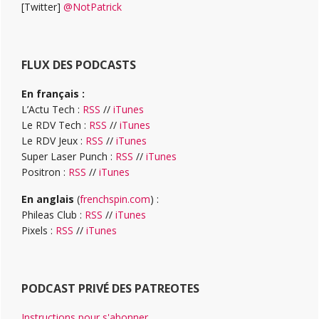
[Twitter]
@NotPatrick
FLUX DES PODCASTS
En français :
L’Actu Tech :
RSS
//
iTunes
Le RDV Tech :
RSS
//
iTunes
Le RDV Jeux :
RSS
//
iTunes
Super Laser Punch :
RSS
//
iTunes
Positron :
RSS
//
iTunes
En anglais
(
frenchspin.com
) :
Phileas Club :
RSS
//
iTunes
Pixels :
RSS
//
iTunes
PODCAST PRIVÉ DES PATREOTES
Instructions pour s'abonner