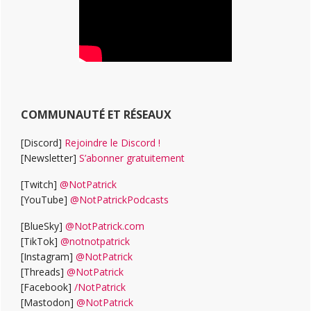
COMMUNAUTÉ ET RÉSEAUX
[Discord]
Rejoindre le Discord !
[Newsletter]
S’abonner gratuitement
[Twitch]
@NotPatrick
[YouTube]
@NotPatrickPodcasts
[BlueSky]
@NotPatrick.com
[TikTok]
@notnotpatrick
[Instagram]
@NotPatrick
[Threads]
@NotPatrick
[Facebook]
/NotPatrick
[Mastodon]
@NotPatrick