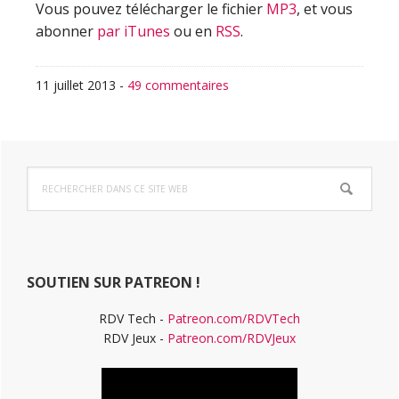
Vous pouvez télécharger le fichier
MP3
, et vous
abonner
par iTunes
ou en
RSS
.
11 juillet 2013
-
49 commentaires
Barre
Rechercher
latérale
dans
ce
principale
site
Web
SOUTIEN SUR PATREON !
RDV Tech -
Patreon.com/RDVTech
RDV Jeux -
Patreon.com/RDVJeux