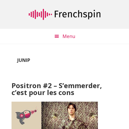
Passer
Passer
au
à
contenu
la
principal
barre
latérale
Menu
principale
JUNIP
Positron #2 – S’emmerder,
c’est pour les cons
Lecteur
audio