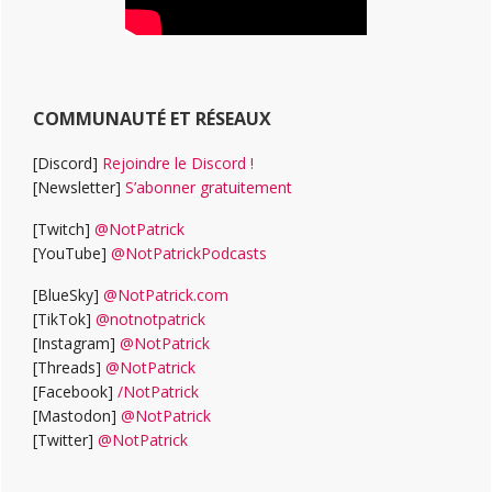
COMMUNAUTÉ ET RÉSEAUX
[Discord]
Rejoindre le Discord !
[Newsletter]
S’abonner gratuitement
[Twitch]
@NotPatrick
[YouTube]
@NotPatrickPodcasts
[BlueSky]
@NotPatrick.com
[TikTok]
@notnotpatrick
[Instagram]
@NotPatrick
[Threads]
@NotPatrick
[Facebook]
/NotPatrick
[Mastodon]
@NotPatrick
[Twitter]
@NotPatrick