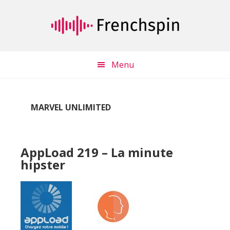
Passer
Passer
au
à
contenu
la
principal
barre
latérale
Menu
principale
MARVEL UNLIMITED
AppLoad 219 – La minute
hipster