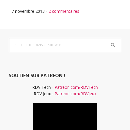
7 novembre 2013
-
2 commentaires
Barre
Rechercher
latérale
dans
ce
principale
site
Web
SOUTIEN SUR PATREON !
RDV Tech -
Patreon.com/RDVTech
RDV Jeux -
Patreon.com/RDVJeux