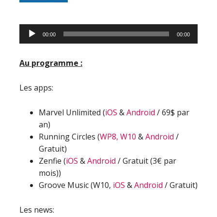
Lecteur
00:00
00:00
audio
Au programme :
Les apps:
Marvel Unlimited (
iOS
&
Android
/ 69$ par
an)
Running Circles (
WP8, W10
&
Android
/
Gratuit)
Zenfie (
iOS
&
Android
/ Gratuit (3€ par
mois))
Groove Music (W10,
iOS
&
Android
/ Gratuit)
Les news: