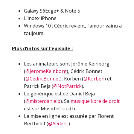
Galaxy S6Edge+ & Note 5
L’index iPhone
Windows 10 : Cédric revient, l’amour vaincra
toujours
Plus d’infos sur l’épisode :
Les animateurs sont Jérôme Keinborg
(
@JeromeKeinborg
), Cédric Bonnet
(
@CedricBonnet
), Korben (
@Korben
) et
Patrick Beja (
@NotPatrick
).
Le générique est de Daniel Beja
(
@misterdanielb
). Sa
musique libre de droit
est sur MusicInCloud.fr.
La mise en ligne est assurée par Florent
Berthelot (
@Aeden_
).