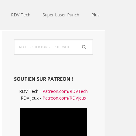
RDV Tech
Super Laser Punch
Plus
Barre
Rechercher
latérale
dans
ce
principale
site
Web
SOUTIEN SUR PATREON !
RDV Tech -
Patreon.com/RDVTech
RDV Jeux -
Patreon.com/RDVJeux