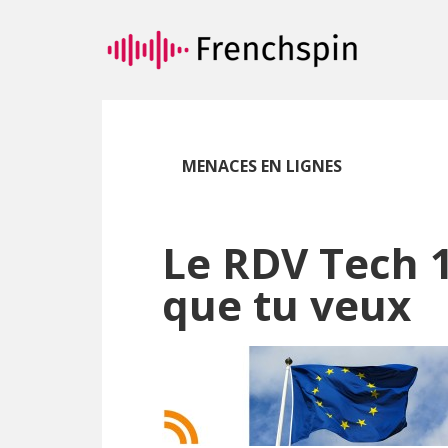
Passer
Passer
au
à
contenu
la
principal
barre
latérale
principale
MENACES EN LIGNES
Le RDV Tech 1
que tu veux