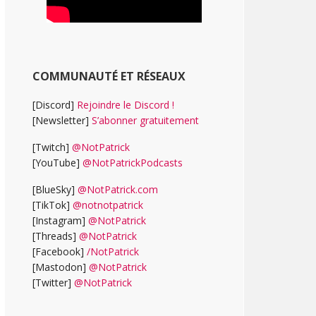
COMMUNAUTÉ ET RÉSEAUX
[Discord]
Rejoindre le Discord !
[Newsletter]
S’abonner gratuitement
[Twitch]
@NotPatrick
[YouTube]
@NotPatrickPodcasts
[BlueSky]
@NotPatrick.com
[TikTok]
@notnotpatrick
[Instagram]
@NotPatrick
[Threads]
@NotPatrick
[Facebook]
/NotPatrick
[Mastodon]
@NotPatrick
[Twitter]
@NotPatrick