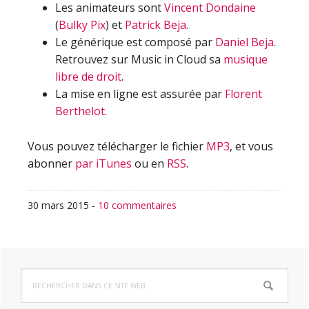
Les animateurs sont
Vincent Dondaine
(
Bulky Pix
) et
Patrick Beja
.
Le générique est composé par
Daniel Beja
.
Retrouvez sur Music in Cloud sa
musique
libre de droit
.
La mise en ligne est assurée par
Florent
Berthelot
.
Vous pouvez télécharger le fichier
MP3
, et vous
abonner
par iTunes
ou en
RSS
.
30 mars 2015
-
10 commentaires
Barre
Rechercher
latérale
dans
ce