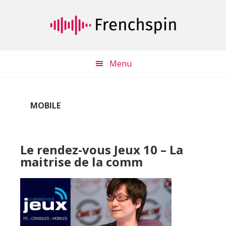
Passer
Passer
au
à
contenu
la
principal
barre
latérale
Menu
principale
MOBILE
Le rendez-vous Jeux 10 – La
maitrise de la comm