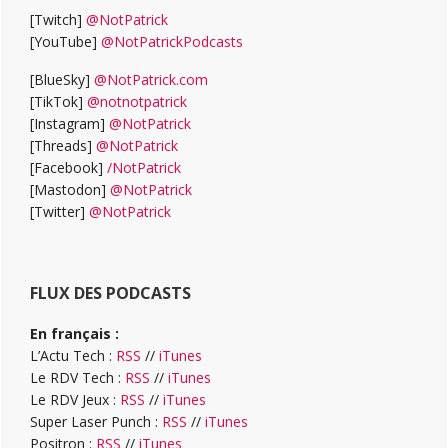
[Twitch]
@NotPatrick
[YouTube]
@NotPatrickPodcasts
[BlueSky]
@NotPatrick.com
[TikTok]
@notnotpatrick
[Instagram]
@NotPatrick
[Threads]
@NotPatrick
[Facebook]
/NotPatrick
[Mastodon]
@NotPatrick
[Twitter]
@NotPatrick
FLUX DES PODCASTS
En français :
L’Actu Tech :
RSS
//
iTunes
Le RDV Tech :
RSS
//
iTunes
Le RDV Jeux :
RSS
//
iTunes
Super Laser Punch :
RSS
//
iTunes
Positron :
RSS
//
iTunes