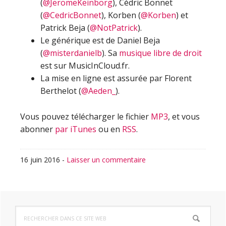
(
@JeromeKeinborg
), Cédric Bonnet
(
@CedricBonnet
), Korben (
@Korben
) et
Patrick Beja (
@NotPatrick
).
Le générique est de Daniel Beja
(
@misterdanielb
). Sa
musique libre de droit
est sur MusicInCloud.fr.
La mise en ligne est assurée par Florent
Berthelot (
@Aeden_
).
Vous pouvez télécharger le fichier
MP3
, et vous
abonner
par iTunes
ou en
RSS
.
16 juin 2016
-
Laisser un commentaire
Barre
Rechercher
latérale
dans