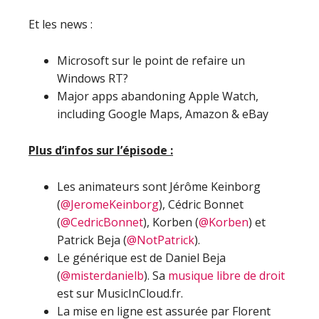
Et les news :
Microsoft sur le point de refaire un
Windows RT?
Major apps abandoning Apple Watch,
including Google Maps, Amazon & eBay
Plus d’infos sur l’épisode :
Les animateurs sont Jérôme Keinborg
(
@JeromeKeinborg
), Cédric Bonnet
(
@CedricBonnet
), Korben (
@Korben
) et
Patrick Beja (
@NotPatrick
).
Le générique est de Daniel Beja
(
@misterdanielb
). Sa
musique libre de droit
est sur MusicInCloud.fr.
La mise en ligne est assurée par Florent