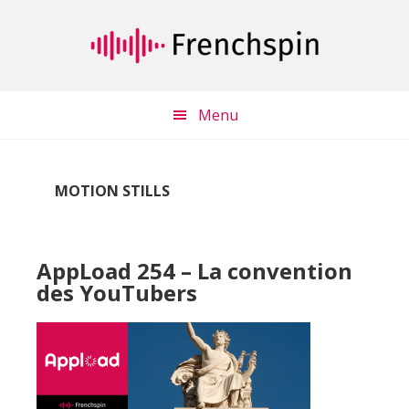
Passer
Passer
au
à
contenu
la
principal
barre
latérale
Menu
principale
MOTION STILLS
AppLoad 254 – La convention
des YouTubers