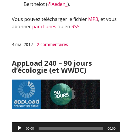
Berthelot (
@Aeden_
).
Vous pouvez télécharger le fichier
MP3
, et vous
abonner
par iTunes
ou en
RSS
.
4 mai 2017
-
2 commentaires
AppLoad 240 – 90 jours
d’écologie (et WWDC)
Lecteur
00:00
00:00