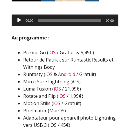
Lecteur
00:00
00:00
audio
Au programme :
Prizmo Go (
iOS
/ Gratuit & 5,49€)
Retour de Patrick sur Runtastic Results et
Withings Body
Runtasty (
iOS
&
Android
/ Gratuit)
Micro Sure Lightning (iOS)
Luma Fusion (
iOS
/ 21,99€)
Rotate and Flip (
iOS
/ 1,99€}
Motion Stills (
iOS
/ Gratuit)
Pixelmator (MacOS)
Adaptateur pour appareil photo Lightning
vers USB 3 (iOS / 45€)