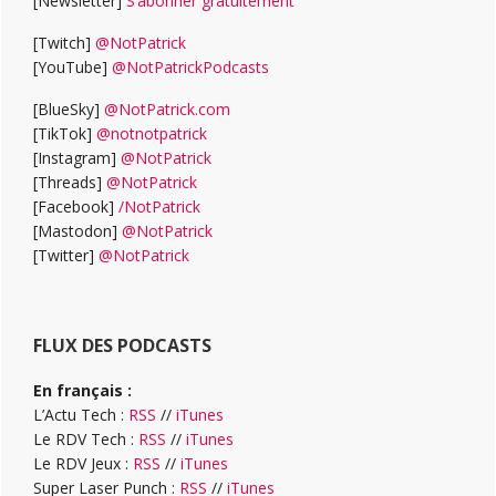
[Newsletter]
S’abonner gratuitement
[Twitch]
@NotPatrick
[YouTube]
@NotPatrickPodcasts
[BlueSky]
@NotPatrick.com
[TikTok]
@notnotpatrick
[Instagram]
@NotPatrick
[Threads]
@NotPatrick
[Facebook]
/NotPatrick
[Mastodon]
@NotPatrick
[Twitter]
@NotPatrick
FLUX DES PODCASTS
En français :
L’Actu Tech :
RSS
//
iTunes
Le RDV Tech :
RSS
//
iTunes
Le RDV Jeux :
RSS
//
iTunes
Super Laser Punch :
RSS
//
iTunes