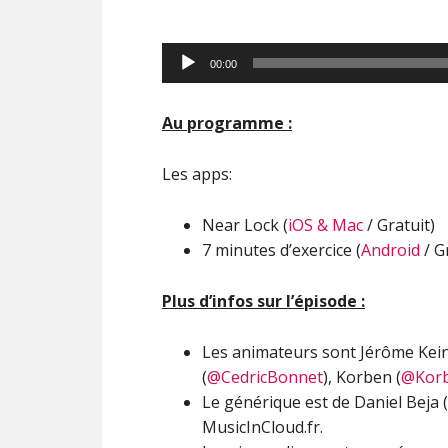
Lecteur
00:00
audio
Au programme :
Les apps:
Near Lock (
iOS & Mac
/ Gratuit)
7 minutes d’exercice (
Android
/ G
Plus d’infos sur l’épisode :
Les animateurs sont Jérôme Kei
(
@CedricBonnet
), Korben (
@Kor
Le générique est de Daniel Beja (
MusicInCloud.fr.