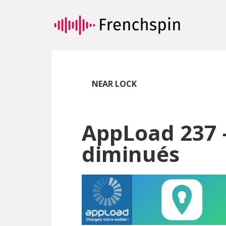
Passer
Passer
au
à
contenu
la
principal
barre
latérale
principale
NEAR LOCK
AppLoad 237 –
diminués