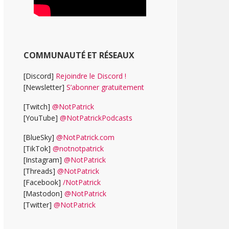
COMMUNAUTÉ ET RÉSEAUX
[Discord]
Rejoindre le Discord !
[Newsletter]
S’abonner gratuitement
[Twitch]
@NotPatrick
[YouTube]
@NotPatrickPodcasts
[BlueSky]
@NotPatrick.com
[TikTok]
@notnotpatrick
[Instagram]
@NotPatrick
[Threads]
@NotPatrick
[Facebook]
/NotPatrick
[Mastodon]
@NotPatrick
[Twitter]
@NotPatrick