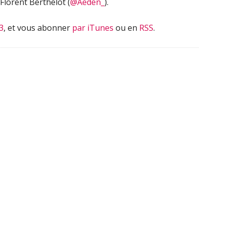
Florent Berthelot (
@Aeden_
).
3
, et vous abonner
par iTunes
ou en
RSS
.