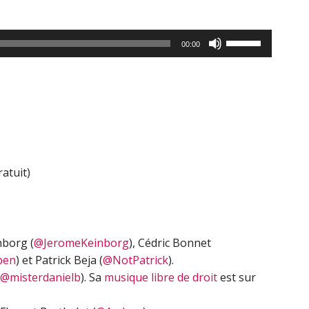
Utilisez
00:00
les
flèches
haut/bas
pour
augmenter
ou
diminuer
ratuit)
le
volume.
nborg (
@JeromeKeinborg
), Cédric Bonnet
ben
) et Patrick Beja (
@NotPatrick
).
@misterdanielb
). Sa
musique libre de droit
est sur