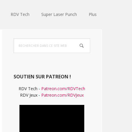
RDV Tech
Super Laser Punch
Plus
Barre
Rechercher
latérale
dans
ce
principale
site
Web
SOUTIEN SUR PATREON !
RDV Tech -
Patreon.com/RDVTech
RDV Jeux -
Patreon.com/RDVJeux