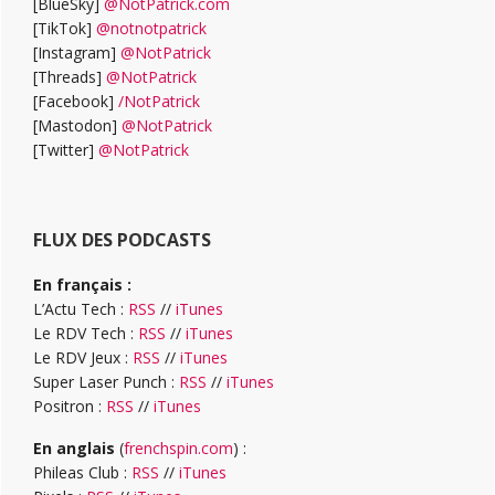
[BlueSky]
@NotPatrick.com
[TikTok]
@notnotpatrick
[Instagram]
@NotPatrick
[Threads]
@NotPatrick
[Facebook]
/NotPatrick
[Mastodon]
@NotPatrick
[Twitter]
@NotPatrick
FLUX DES PODCASTS
En français :
L’Actu Tech :
RSS
//
iTunes
Le RDV Tech :
RSS
//
iTunes
Le RDV Jeux :
RSS
//
iTunes
Super Laser Punch :
RSS
//
iTunes
Positron :
RSS
//
iTunes
En anglais
(
frenchspin.com
) :
Phileas Club :
RSS
//
iTunes