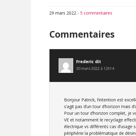
29 mars 2022
-
5 commentaires
Interactions
Commentaires
du
lecteur
Frederic
dit
30 mars 2022 à 12h14
Bonjour Patrick, l’intention est exc
s’agit pas d’un tour d’horizon mais d
Pour un tour d’horizon complet, je v
VE et notamment le recyclage effecti
électrique vs différents cas d’usage se
périphérie la problématique de désinca