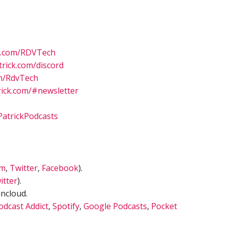
n.com/RDVTech
rick.com/discord
m/RdvTech
ick.com/#newsletter
atrickPodcasts
am
,
Twitter
,
Facebook
).
itter
).
ncloud.
odcast Addict
,
Spotify
,
Google Podcasts
,
Pocket