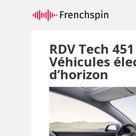
Passer
Passer
au
à
contenu
la
principal
barre
latérale
principale
RDV Tech 451 
Véhicules éle
d’horizon