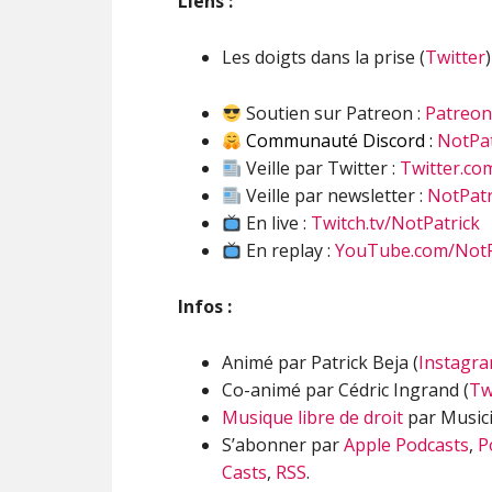
Liens :
Les doigts dans la prise (
Twitter
)
Soutien sur Patreon :
Patreo
Communauté Discord :
NotPat
Veille par Twitter :
Twitter.co
Veille par newsletter :
NotPatr
En live :
Twitch.tv/NotPatrick
En replay :
YouTube.com/NotP
Infos :
Animé par Patrick Beja (
Instagr
Co-animé par Cédric Ingrand (
Tw
Musique libre de droit
par Musici
S’abonner par
Apple Podcasts
,
P
Casts
,
RSS
.