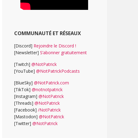
COMMUNAUTÉ ET RÉSEAUX
[Discord]
Rejoindre le Discord !
[Newsletter]
S’abonner gratuitement
[Twitch]
@NotPatrick
[YouTube]
@NotPatrickPodcasts
[BlueSky]
@NotPatrick.com
[TikTok]
@notnotpatrick
[Instagram]
@NotPatrick
[Threads]
@NotPatrick
[Facebook]
/NotPatrick
[Mastodon]
@NotPatrick
[Twitter]
@NotPatrick