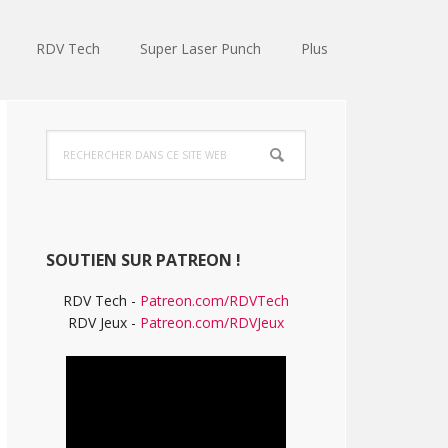
RDV Tech
Super Laser Punch
Plus
Barre
Rechercher
latérale
dans
ce
principale
site
Web
SOUTIEN SUR PATREON !
RDV Tech -
Patreon.com/RDVTech
RDV Jeux -
Patreon.com/RDVJeux