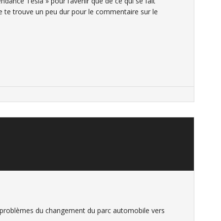
endance Tesla » pour l’avenir que de ce qui se fait
 je te trouve un peu dur pour le commentaire sur le
2 problèmes du changement du parc automobile vers