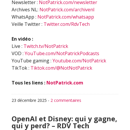
Newsletter :
NotPatrick.com/newsletter
Archives NL:
NotPatrick.com/archivenl
WhatsApp :
NotPatrick.com/whatsapp
Veille Twitter :
Twitter.com/RdvTech
En vidéo :
Live :
Twitch.tv/NotPatrick
VOD :
YouTube.com/NotPatrickPodcasts
YouTube gaming :
Youtube.com/NotPatrick
TikTok :
Tiktok.com/@NotNotPatrick
Tous les liens :
NotPatrick.com
23 décembre 2025
-
2 commentaires
OpenAI et Disney: qui y gagne,
qui y perd? – RDV Tech