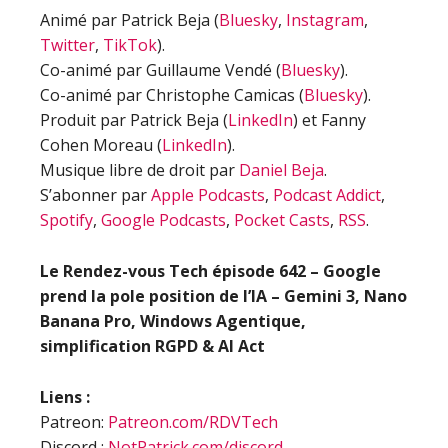
Animé par Patrick Beja (
Bluesky
,
Instagram
,
Twitter
,
TikTok
).
Co-animé par Guillaume Vendé (
Bluesky
).
Co-animé par Christophe Camicas (
Bluesky
).
Produit par Patrick Beja (
LinkedIn
) et Fanny
Cohen Moreau (
LinkedIn
).
Musique libre de droit par
Daniel Beja
.
S’abonner par
Apple Podcasts
,
Podcast Addict
,
Spotify
,
Google Podcasts
,
Pocket Casts
,
RSS
.
Le Rendez-vous Tech épisode 642 – Google
prend la pole position de l’IA – Gemini 3, Nano
Banana Pro, Windows Agentique,
simplification RGPD & AI Act
Liens :
Patreon:
Patreon.com/RDVTech
Discord :
NotPatrick.com/discord