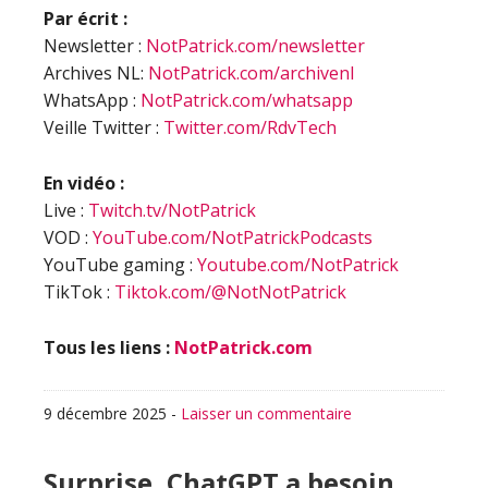
Par écrit :
Newsletter :
NotPatrick.com/newsletter
Archives NL:
NotPatrick.com/archivenl
WhatsApp :
NotPatrick.com/whatsapp
Veille Twitter :
Twitter.com/RdvTech
En vidéo :
Live :
Twitch.tv/NotPatrick
VOD :
YouTube.com/NotPatrickPodcasts
YouTube gaming :
Youtube.com/NotPatrick
TikTok :
Tiktok.com/@NotNotPatrick
Tous les liens :
NotPatrick.com
9 décembre 2025
-
Laisser un commentaire
Surprise, ChatGPT a besoin