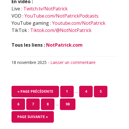
En vidéo :
Live :
Twitch.tv/NotPatrick
VOD :
YouTube.com/NotPatrickPodcasts
YouTube gaming :
Youtube.com/NotPatrick
TikTok :
Tiktok.com/@NotNotPatrick
Tous les liens :
NotPatrick.com
18 novembre 2025
-
Laisser un commentaire
Pages
…
ALLER
PAGE
PAGE
PAGE
«
PAGE PRÉCÉDENTE
1
4
5
provisoires
À
Pages
omises
…
PAGE
PAGE
PAGE
PAGE
6
7
8
98
LA
provisoires
omises
ALLER
PAGE SUIVANTE »
À