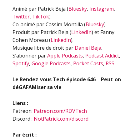
Animé par Patrick Beja (
Bluesky
,
Instagram
,
Twitter
,
TikTok
).
Co-animé par Cassim Montilla (
Bluesky
).
Produit par Patrick Beja (
LinkedIn
) et Fanny
Cohen Moreau (
LinkedIn
).
Musique libre de droit par
Daniel Beja
.
S’abonner par
Apple Podcasts
,
Podcast Addict
,
Spotify
,
Google Podcasts
,
Pocket Casts
,
RSS
.
Le Rendez-vous Tech épisode
646 – Peut-on
déGAFAMiser sa vie
Liens :
Patreon:
Patreon.com/RDVTech
Discord :
NotPatrick.com/discord
Par écrit :