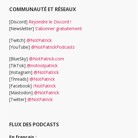
COMMUNAUTÉ ET RÉSEAUX
[Discord]
Rejoindre le Discord !
[Newsletter]
S’abonner gratuitement
[Twitch]
@NotPatrick
[YouTube]
@NotPatrickPodcasts
[BlueSky]
@NotPatrick.com
[TikTok]
@notnotpatrick
[Instagram]
@NotPatrick
[Threads]
@NotPatrick
[Facebook]
/NotPatrick
[Mastodon]
@NotPatrick
[Twitter]
@NotPatrick
FLUX DES PODCASTS
En français :