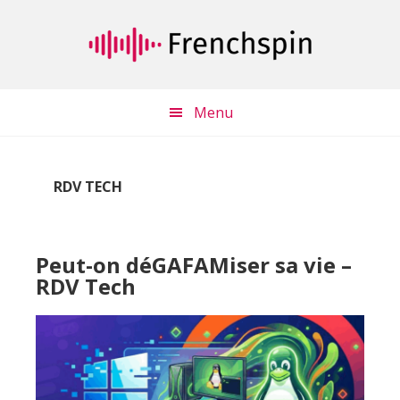
Passer
Passer
au
à
contenu
la
principal
barre
latérale
Menu
principale
RDV TECH
Peut-on déGAFAMiser sa vie –
RDV Tech