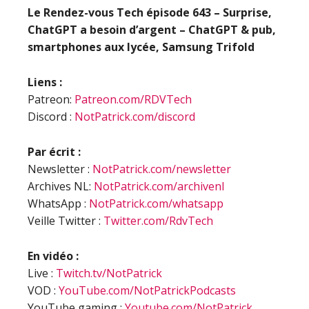
Le Rendez-vous Tech épisode 643 – Surprise,
ChatGPT a besoin d’argent – ChatGPT & pub,
smartphones aux lycée, Samsung Trifold
Liens :
Patreon:
Patreon.com/RDVTech
Discord :
NotPatrick.com/discord
Par écrit :
Newsletter :
NotPatrick.com/newsletter
Archives NL:
NotPatrick.com/archivenl
WhatsApp :
NotPatrick.com/whatsapp
Veille Twitter :
Twitter.com/RdvTech
En vidéo :
Live :
Twitch.tv/NotPatrick
VOD :
YouTube.com/NotPatrickPodcasts
YouTube gaming :
Youtube.com/NotPatrick