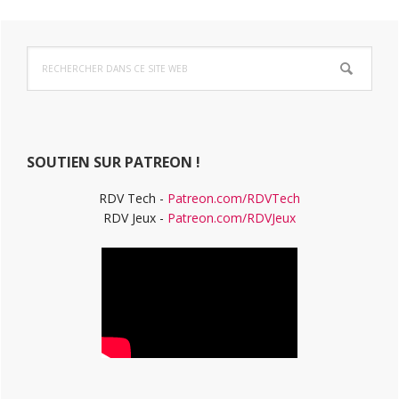
LA
Barre
Rechercher
latérale
dans
ce
principale
site
Web
SOUTIEN SUR PATREON !
RDV Tech -
Patreon.com/RDVTech
RDV Jeux -
Patreon.com/RDVJeux