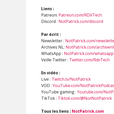
Liens :
Patreon:
Patreon.com/RDVTech
Discord :
NotPatrick.com/discord
Par écrit :
Newsletter :
NotPatrick.com/newslett
Archives NL:
NotPatrick.com/archivenl
WhatsApp :
NotPatrick.com/whatsapp
Veille Twitter :
Twitter.com/RdvTech
En vidéo :
Live :
Twitch.tv/NotPatrick
VOD :
YouTube.com/NotPatrickPodcas
YouTube gaming :
Youtube.com/NotPa
TikTok :
Tiktok.com/@NotNotPatrick
Tous les liens :
NotPatrick.com