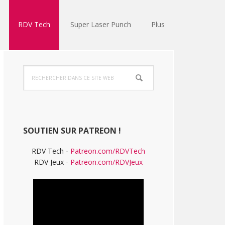
RDV Tech
Super Laser Punch
Plus
Barre
Rechercher
latérale
dans
ce
principale
site
Web
SOUTIEN SUR PATREON !
RDV Tech -
Patreon.com/RDVTech
RDV Jeux -
Patreon.com/RDVJeux