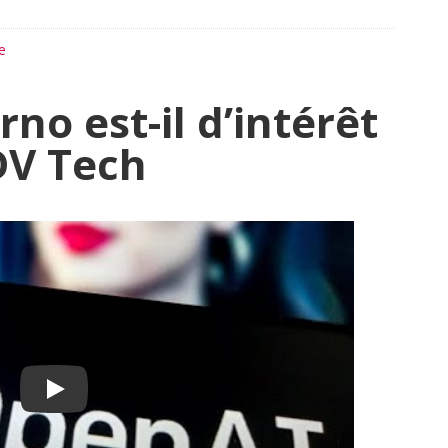
e
rno est-il d’intérêt
DV Tech
Play