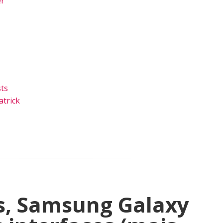
er
ts
trick
s, Samsung Galaxy