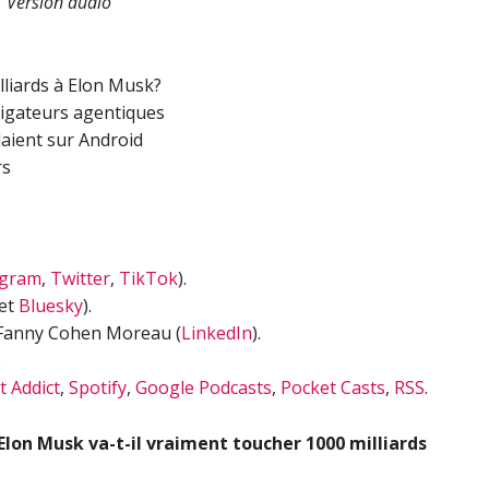
Version audio
lliards à Elon Musk?
vigateurs agentiques
laient sur Android
rs
agram
,
Twitter
,
TikTok
).
et
Bluesky
).
 Fanny Cohen Moreau (
LinkedIn
).
.
t Addict
,
Spotify
,
Google Podcasts
,
Pocket Casts
,
RSS
.
Elon Musk va-t-il vraiment toucher 1000 milliards