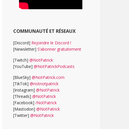
COMMUNAUTÉ ET RÉSEAUX
[Discord]
Rejoindre le Discord !
[Newsletter]
S’abonner gratuitement
[Twitch]
@NotPatrick
[YouTube]
@NotPatrickPodcasts
[BlueSky]
@NotPatrick.com
[TikTok]
@notnotpatrick
[Instagram]
@NotPatrick
[Threads]
@NotPatrick
[Facebook]
/NotPatrick
[Mastodon]
@NotPatrick
[Twitter]
@NotPatrick