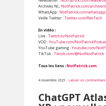
Newsletter :
NotPatrick.com/newslett
Archives NL:
NotPatrick.com/archivenl
WhatsApp :
NotPatrick.com/whatsapp
Veille Twitter :
Twitter.com/RdvTech
En vidéo :
Live :
Twitch.tv/NotPatrick
VOD :
YouTube.com/NotPatrickPodcas
YouTube gaming :
Youtube.com/NotPa
TikTok :
Tiktok.com/@NotNotPatrick
Tous les liens :
NotPatrick.com
4 novembre 2025
-
Laisser un commentaire
ChatGPT Atla