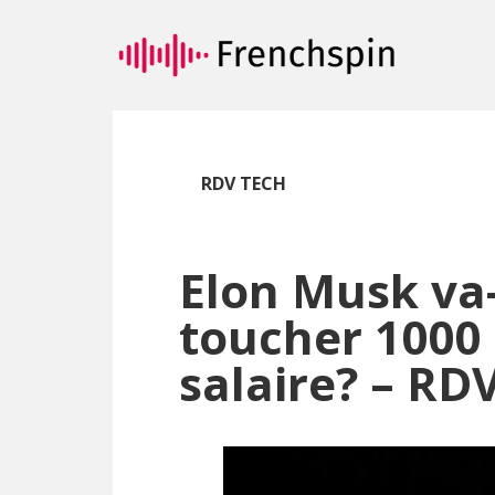
Passer
Passer
au
à
contenu
la
principal
barre
latérale
principale
RDV TECH
Elon Musk va-
toucher 1000 
salaire? – RD