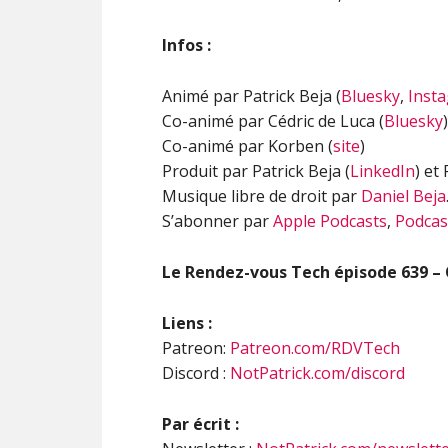
Infos :
Animé par Patrick Beja (
Bluesky
,
Inst
Co-animé par Cédric de Luca (
Bluesky
)
Co-animé par Korben (
site
)
Produit par Patrick Beja (
LinkedIn
) et
Musique libre de droit par
Daniel Beja
S’abonner par
Apple Podcasts
,
Podcas
Le Rendez-vous Tech épisode 639 – Op
Liens :
Patreon:
Patreon.com/RDVTech
Discord :
NotPatrick.com/discord
Par écrit :