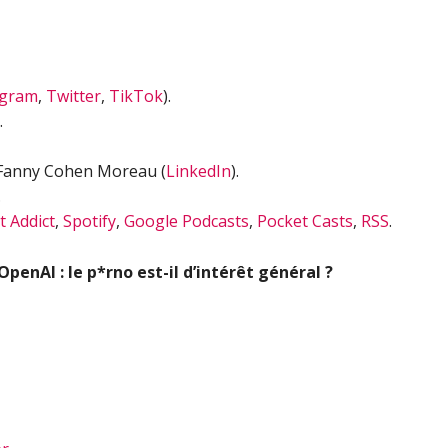
agram
,
Twitter
,
TikTok
).
.
 Fanny Cohen Moreau (
LinkedIn
).
.
t Addict
,
Spotify
,
Google Podcasts
,
Pocket Casts
,
RSS
.
enAI : le p*rno est-il d’intérêt général ?