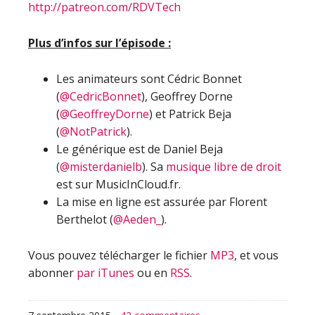
http://patreon.com/RDVTech
Plus d’infos sur l’épisode :
Les animateurs sont Cédric Bonnet
(
@CedricBonnet
), Geoffrey Dorne
(
@GeoffreyDorne
) et Patrick Beja
(
@NotPatrick
).
Le générique est de Daniel Beja
(
@misterdanielb
). Sa
musique libre de droit
est sur MusicInCloud.fr.
La mise en ligne est assurée par Florent
Berthelot (
@Aeden_
).
Vous pouvez télécharger le fichier
MP3
, et vous
abonner
par iTunes
ou en
RSS
.