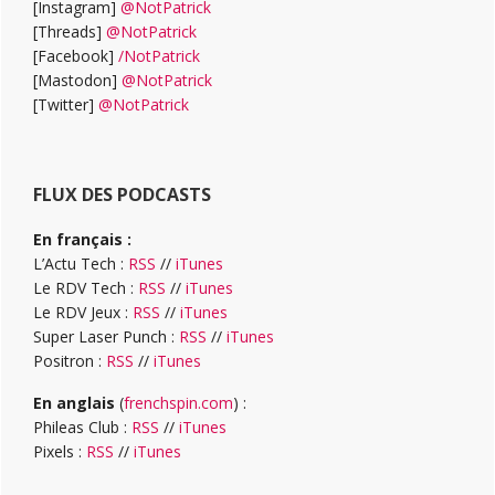
[Instagram]
@NotPatrick
[Threads]
@NotPatrick
[Facebook]
/NotPatrick
[Mastodon]
@NotPatrick
[Twitter]
@NotPatrick
FLUX DES PODCASTS
En français :
L’Actu Tech :
RSS
//
iTunes
Le RDV Tech :
RSS
//
iTunes
Le RDV Jeux :
RSS
//
iTunes
Super Laser Punch :
RSS
//
iTunes
Positron :
RSS
//
iTunes
En anglais
(
frenchspin.com
) :
Phileas Club :
RSS
//
iTunes
Pixels :
RSS
//
iTunes