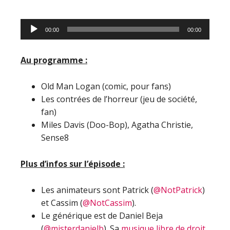
Lecteur
00:00
00:00
audio
Au programme :
Old Man Logan (comic, pour fans)
Les contrées de l’horreur (jeu de société,
fan)
Miles Davis (Doo-Bop), Agatha Christie,
Sense8
Plus d’infos sur l’épisode :
Les animateurs sont Patrick (
@NotPatrick
)
et Cassim (
@NotCassim
).
Le générique est de Daniel Beja
(
@misterdanielb
). Sa
musique libre de droit