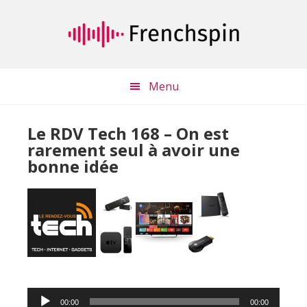
Passer
Passer
au
à
contenu
la
principal
barre
latérale
Menu
principale
Le RDV Tech 168 – On est
rarement seul à avoir une
bonne idée
Lecteur
00:00
00:00