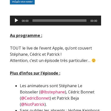
Lecteur
00:00
00:00
audio
Au programme :
TOUT le live de l’event Apple, qu’ont couvert
Stéphane, Cédric et Patrick !
Attention, c’est un épisode très particulier…
Plus d’infos sur l’épisode :
Les animateurs sont Stéphane Le
Boisselier (
@lbstephane
), Cédric Bonnet
(
@CedricBonnet
) et Patrick Beja
(
@NotPatrick
).
Sans oublier les absents : Jérôme Keinborg