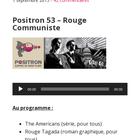
7 septembre 2015
-
42 commentaires
Positron 53 – Rouge
Communiste
Lecteur
00:00
00:00
audio
Au programme :
The Americans (série, pour tous)
Rouge Tagada (roman graphique, pour
tous)