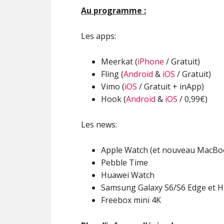
Au programme :
Les apps:
Meerkat (
iPhone
/ Gratuit)
Fling (
Android
&
iOS
/ Gratuit)
Vimo (
iOS
/ Gratuit + inApp)
Hook (
Android
&
iOS
/ 0,99€)
Les news:
Apple Watch (et nouveau MacBo
Pebble Time
Huawei Watch
Samsung Galaxy S6/S6 Edge et 
Freebox mini 4K