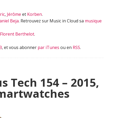
ric
,
Jérôme
et
Korben
.
aniel Beja
. Retrouvez sur Music in Cloud sa
musique
Florent Berthelot
.
3
, et vous abonner
par iTunes
ou en
RSS
.
s Tech 154 – 2015,
smartwatches