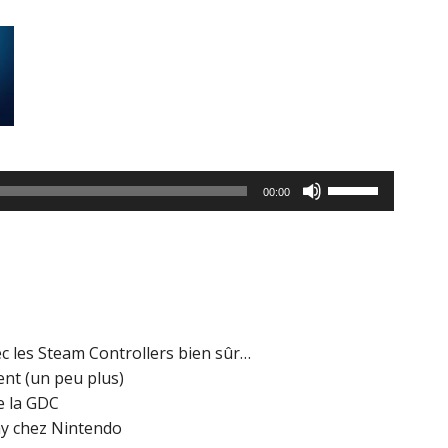
Utilisez
00:00
les
flèches
haut/bas
pour
augmenter
ou
c les Steam Controllers bien sûr…
diminuer
nt (un peu plus)
le
e la GDC
volume.
ay chez Nintendo