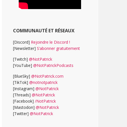
COMMUNAUTÉ ET RÉSEAUX
[Discord]
Rejoindre le Discord !
[Newsletter]
S’abonner gratuitement
[Twitch]
@NotPatrick
[YouTube]
@NotPatrickPodcasts
[BlueSky]
@NotPatrick.com
[TikTok]
@notnotpatrick
[Instagram]
@NotPatrick
[Threads]
@NotPatrick
[Facebook]
/NotPatrick
[Mastodon]
@NotPatrick
[Twitter]
@NotPatrick