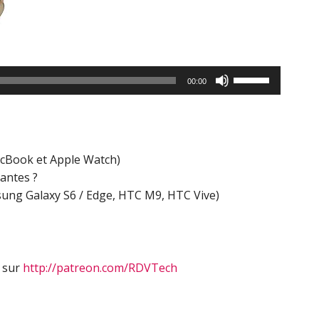
Utilisez
00:00
les
flèches
haut/bas
pour
acBook et Apple Watch)
augmenter
antes ?
ou
ung Galaxy S6 / Edge, HTC M9, HTC Vive)
diminuer
le
volume.
s sur
http://patreon.com/RDVTech