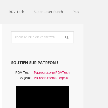
RDV Tech
Super Laser Punch
Plus
Barre
Rechercher
latérale
dans
ce
principale
site
Web
SOUTIEN SUR PATREON !
RDV Tech -
Patreon.com/RDVTech
RDV Jeux -
Patreon.com/RDVJeux