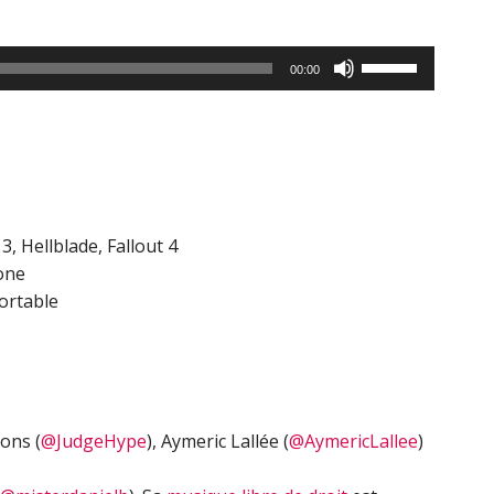
Utilisez
00:00
les
flèches
haut/bas
pour
augmenter
ou
3, Hellblade, Fallout 4
diminuer
one
le
ortable
volume.
ons (
@JudgeHype
), Aymeric Lallée (
@AymericLallee
)