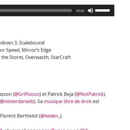
Utilisez
00:00
les
flèches
haut/bas
pour
kdown 3, Scalebound
augmenter
for Speed, Mirror’s Edge
ou
 the Storm, Overwacth, StarCraft
diminuer
le
volume.
usson (
@Griffoooo
) et Patrick Beja (
@NotPatrick
).
@misterdanielb
). Sa
musique libre de droit
est
Florent Berthelot (
@Aeden_
).