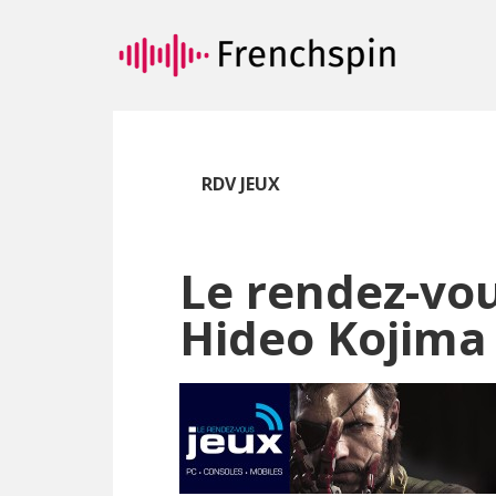
Passer
Passer
au
à
contenu
la
principal
barre
latérale
principale
RDV JEUX
Le rendez-vou
Hideo Kojim