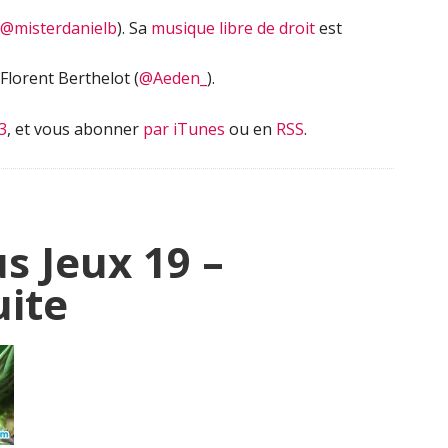
@misterdanielb
). Sa
musique libre de droit
est
Florent Berthelot (
@Aeden_
).
3
, et vous abonner
par iTunes
ou en
RSS
.
s Jeux 19 –
ite