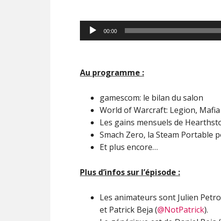
Lecteur
00:00
audio
Au programme :
gamescom: le bilan du salon
World of Warcraft: Legion, Mafia 
Les gains mensuels de Hearthst
Smach Zero, la Steam Portable p
Et plus encore…
Plus d’infos sur l’épisode :
Les animateurs sont Julien Petro
et Patrick Beja (
@NotPatrick
).