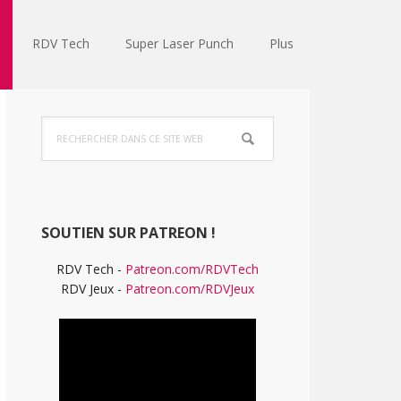
RDV Tech
Super Laser Punch
Plus
Barre
Rechercher
latérale
dans
ce
principale
site
Web
SOUTIEN SUR PATREON !
RDV Tech -
Patreon.com/RDVTech
RDV Jeux -
Patreon.com/RDVJeux