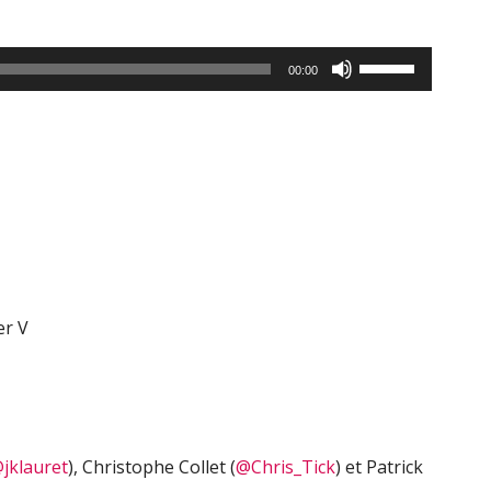
Utilisez
00:00
les
flèches
haut/bas
pour
augmenter
ou
diminuer
le
volume.
er V
jklauret
), Christophe Collet (
@Chris_Tick
) et Patrick