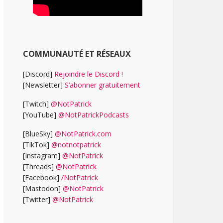
COMMUNAUTÉ ET RÉSEAUX
[Discord]
Rejoindre le Discord !
[Newsletter]
S’abonner gratuitement
[Twitch]
@NotPatrick
[YouTube]
@NotPatrickPodcasts
[BlueSky]
@NotPatrick.com
[TikTok]
@notnotpatrick
[Instagram]
@NotPatrick
[Threads]
@NotPatrick
[Facebook]
/NotPatrick
[Mastodon]
@NotPatrick
[Twitter]
@NotPatrick