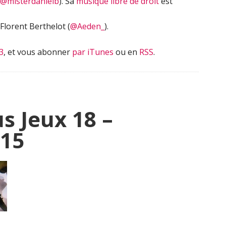
@misterdanielb
). Sa
musique libre de droit
est
Florent Berthelot (
@Aeden_
).
3
, et vous abonner
par iTunes
ou en
RSS
.
s Jeux 18 –
15