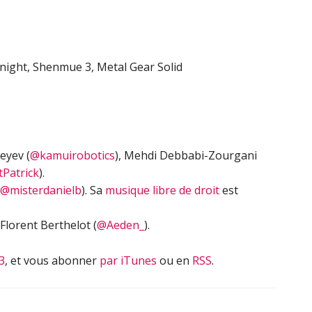
haut/bas
pour
augmenter
ou
night, Shenmue 3, Metal Gear Solid
diminuer
le
volume.
eyev (
@kamuirobotics
), Mehdi Debbabi-Zourgani
Patrick
).
@misterdanielb
). Sa
musique libre de droit
est
Florent Berthelot (
@Aeden_
).
3
, et vous abonner
par iTunes
ou en
RSS
.