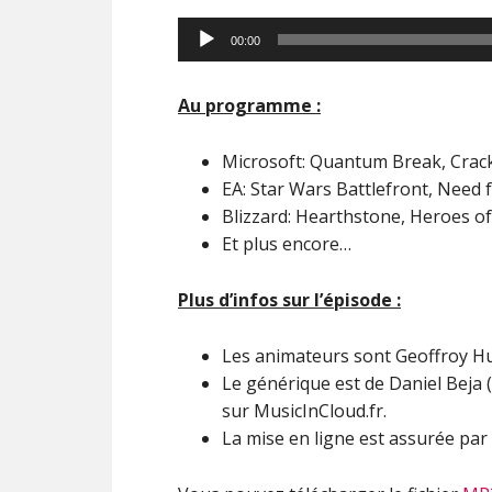
Lecteur
00:00
audio
Au programme :
Microsoft: Quantum Break, Crac
EA: Star Wars Battlefront, Need 
Blizzard: Hearthstone, Heroes of
Et plus encore…
Plus d’infos sur l’épisode :
Les animateurs sont Geoffroy H
Le générique est de Daniel Beja (
sur MusicInCloud.fr.
La mise en ligne est assurée par 