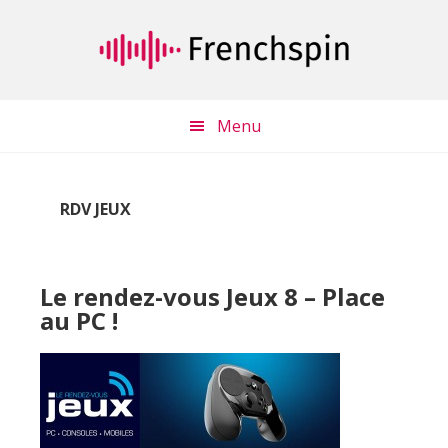
Passer
Passer
au
à
contenu
la
principal
barre
latérale
Menu
principale
RDV JEUX
Le rendez-vous Jeux 8 – Place
au PC !