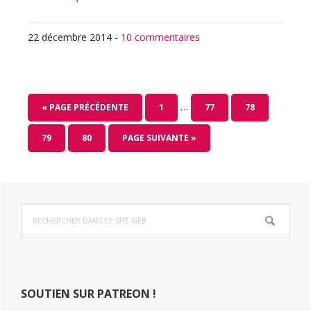
22 décembre 2014
-
10 commentaires
Pages
…
ALLER
PAGE
PAGE
PAGE
«
PAGE PRÉCÉDENTE
1
77
78
provisoires
À
omises
PAGE
PAGE
ALLER
79
80
PAGE SUIVANTE »
LA
À
LA
Barre
Rechercher
latérale
dans
ce
principale
site
Web
SOUTIEN SUR PATREON !