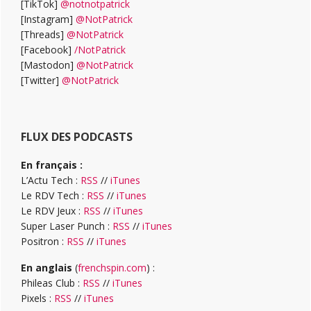
[TikTok]
@notnotpatrick
[Instagram]
@NotPatrick
[Threads]
@NotPatrick
[Facebook]
/NotPatrick
[Mastodon]
@NotPatrick
[Twitter]
@NotPatrick
FLUX DES PODCASTS
En français :
L’Actu Tech :
RSS
//
iTunes
Le RDV Tech :
RSS
//
iTunes
Le RDV Jeux :
RSS
//
iTunes
Super Laser Punch :
RSS
//
iTunes
Positron :
RSS
//
iTunes
En anglais
(
frenchspin.com
) :
Phileas Club :
RSS
//
iTunes
Pixels :
RSS
//
iTunes