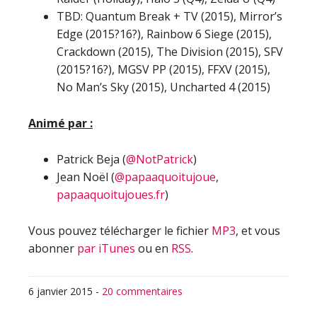
TBD: Quantum Break + TV (2015), Mirror’s
Edge (2015?16?), Rainbow 6 Siege (2015),
Crackdown (2015), The Division (2015), SFV
(2015?16?), MGSV PP (2015), FFXV (2015),
No Man’s Sky (2015), Uncharted 4 (2015)
Animé par :
Patrick Beja (
@NotPatrick
)
Jean Noël (
@papaaquoitujoue
,
papaaquoitujoues.fr
)
Vous pouvez télécharger le fichier
MP3
, et vous
abonner
par iTunes
ou en
RSS
.
6 janvier 2015
-
20 commentaires