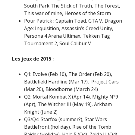
South Park The Stick of Truth, The Forest,
This war of mine, Heroes of the Storm
Pour Patrick : Captain Toad, GTA V, Dragon
Age: Inquisition, Assassin’s Creed Unity,
Persona 4 Arena Ultimax, Tekken Tag
Tournament 2, Soul Calibur V
Les jeux de 2015 :
Q1: Evolve (Feb 10), The Order (Feb 20),
Battlefield Hardline (Mar 17), Project Cars
(Mar 20), Bloodborne (March 24)
Q2: Mortal Kombat X (Apr 14), Mighty N°9
(Apr), The Witcher III (May 19), Arkham
Knight (June 2)
Q3/Q4: Starfox (summer?), Star Wars
Battlefront (holiday), Rise of the Tomb
Raider (Holiday), Halo 5 (Q4), Zelda U (Q4)