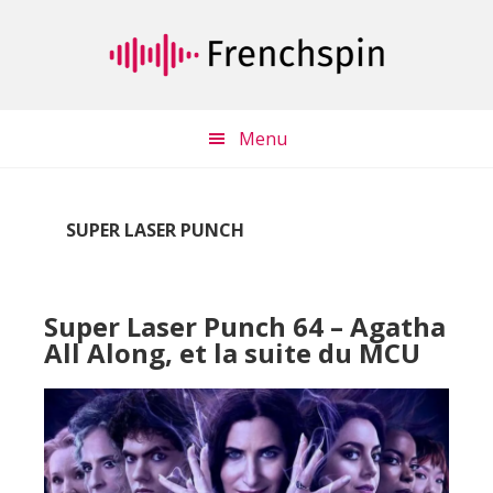
Passer
Passer
au
à
contenu
la
principal
barre
latérale
Menu
principale
SUPER LASER PUNCH
Super Laser Punch 64 – Agatha
All Along, et la suite du MCU