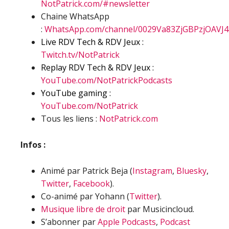
NotPatrick.com/#newsletter
Chaine WhatsApp
:
WhatsApp.com/channel/0029Va83ZjGBPzjOAVJ
Live RDV Tech & RDV Jeux :
Twitch.tv/NotPatrick
Replay RDV Tech & RDV Jeux :
YouTube.com/NotPatrickPodcasts
YouTube gaming :
YouTube.com/NotPatrick
Tous les liens :
NotPatrick.com
Infos :
Animé par Patrick Beja (
Instagram
,
Bluesky
,
Twitter
,
Facebook
).
Co-animé par Yohann (
Twitter
).
Musique libre de droit
par Musicincloud.
S’abonner par
Apple Podcasts
,
Podcast