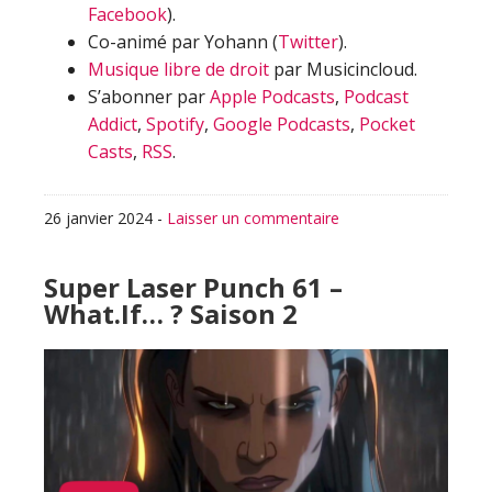
Facebook
).
Co-animé par Yohann (
Twitter
).
Musique libre de droit
par Musicincloud.
S’abonner par
Apple Podcasts
,
Podcast
Addict
,
Spotify
,
Google Podcasts
,
Pocket
Casts
,
RSS
.
26 janvier 2024
-
Laisser un commentaire
Super Laser Punch 61 –
What.If… ? Saison 2