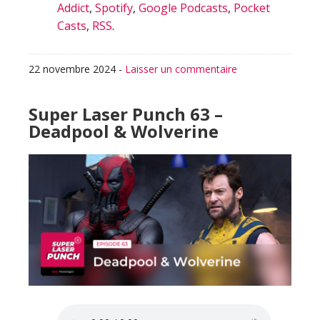
Addict
,
Spotify
,
Google Podcasts
,
Pocket
Casts
,
RSS
.
22 novembre 2024
-
Laisser un commentaire
Super Laser Punch 63 –
Deadpool & Wolverine