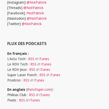
[Instagram]
@NotPatrick
[Threads]
@NotPatrick
[Facebook]
/NotPatrick
[Mastodon]
@NotPatrick
[Twitter]
@NotPatrick
FLUX DES PODCASTS
En français :
L’Actu Tech :
RSS
//
iTunes
Le RDV Tech :
RSS
//
iTunes
Le RDV Jeux :
RSS
//
iTunes
Super Laser Punch :
RSS
//
iTunes
Positron :
RSS
//
iTunes
En anglais
(
frenchspin.com
) :
Phileas Club :
RSS
//
iTunes
Pixels :
RSS
//
iTunes