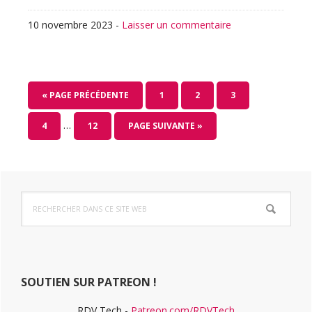
10 novembre 2023
-
Laisser un commentaire
ALLER
PAGE
PAGE
PAGE
«
PAGE PRÉCÉDENTE
1
2
3
À
Pages
…
PAGE
PAGE
ALLER
4
12
PAGE SUIVANTE »
LA
provisoires
À
omises
LA
Barre
Rechercher
latérale
dans
ce
principale
site
Web
SOUTIEN SUR PATREON !
RDV Tech -
Patreon.com/RDVTech