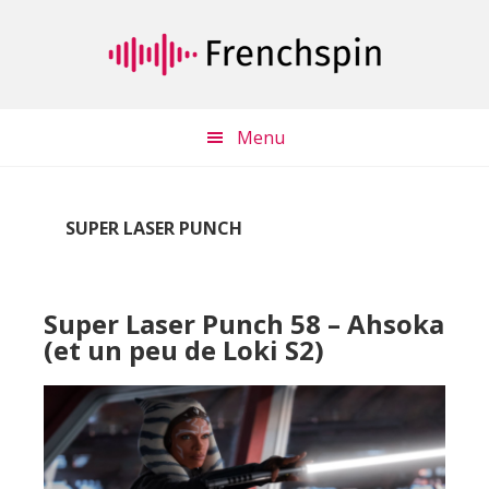
Passer
Passer
au
à
contenu
la
principal
barre
latérale
Menu
principale
SUPER LASER PUNCH
Super Laser Punch 58 – Ahsoka
(et un peu de Loki S2)