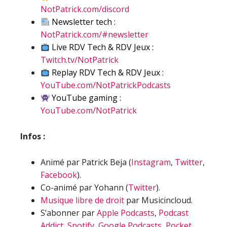
NotPatrick.com/discord
Newsletter tech :
NotPatrick.com/#newsletter
Live RDV Tech & RDV Jeux :
Twitch.tv/NotPatrick
Replay RDV Tech & RDV Jeux :
YouTube.com/NotPatrickPodcasts
YouTube gaming :
YouTube.com/NotPatrick
Infos :
Animé par Patrick Beja (
Instagram
,
Twitter
,
Facebook
).
Co-animé par Yohann (
Twitter
).
Musique libre de droit
par Musicincloud.
S’abonner par
Apple Podcasts
,
Podcast
Addict
,
Spotify
,
Google Podcasts
,
Pocket