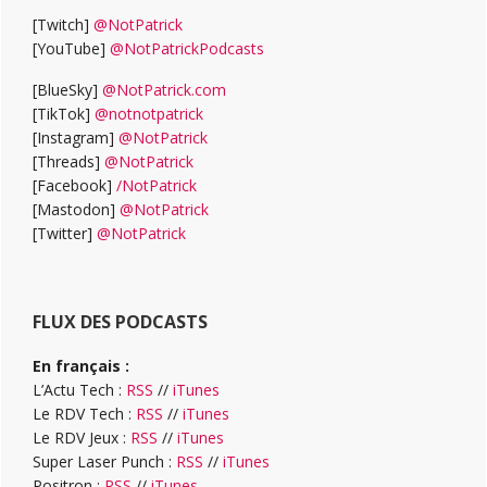
[Twitch]
@NotPatrick
[YouTube]
@NotPatrickPodcasts
[BlueSky]
@NotPatrick.com
[TikTok]
@notnotpatrick
[Instagram]
@NotPatrick
[Threads]
@NotPatrick
[Facebook]
/NotPatrick
[Mastodon]
@NotPatrick
[Twitter]
@NotPatrick
FLUX DES PODCASTS
En français :
L’Actu Tech :
RSS
//
iTunes
Le RDV Tech :
RSS
//
iTunes
Le RDV Jeux :
RSS
//
iTunes
Super Laser Punch :
RSS
//
iTunes
Positron :
RSS
//
iTunes