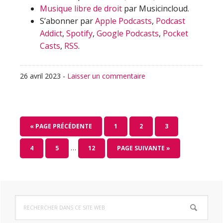
Musique libre de droit
par Musicincloud.
S’abonner par
Apple Podcasts
,
Podcast
Addict
,
Spotify
,
Google Podcasts
,
Pocket
Casts
,
RSS
.
26 avril 2023
-
Laisser un commentaire
ALLER
PAGE
PAGE
PAGE
«
PAGE PRÉCÉDENTE
1
2
3
À
Pages
…
PAGE
PAGE
PAGE
ALLER
4
5
12
PAGE SUIVANTE »
LA
provisoires
À
omises
LA
Barre
Rechercher
latérale
dans
ce