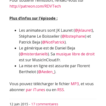
Pour soutenir l’émission, rendez-vous sur
http://patreon.com/RDVTech
Plus d’infos sur l’épisode :
Les animateurs sont JK Lauret (
@jklauret
),
Stéphane Le Boisselier (
@lbstephane
) et
Patrick Beja (
@NotPatrick
).
Le générique est de Daniel Beja
(
@misterdanielb
). Sa
musique libre de droit
est sur MusicInCloud.fr.
La mise en ligne est assurée par Florent
Berthelot (
@Aeden_
).
Vous pouvez télécharger le fichier
MP3
, et vous
abonner
par iTunes
ou en
RSS
.
12 juin 2015
-
17 commentaires