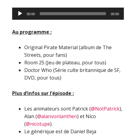
Lecteur
00:00
00:00
audio
Au programme :
Original Pirate Material (album de The
Streets, pour fans)
Room 25 (Jeu de plateau, pour tous)
Doctor Who (Série culte britannique de SF,
DVD, pour tous)
Plus d’infos sur l’épisode :
Les animateurs sont Patrick (
@NotPatrick
),
Alan (
@alanvonlanthen
) et Nico
(
@nicotupe
).
Le générique est de Daniel Beja