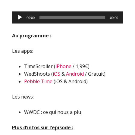
Lecteur
00:00
00:00
audio
Au programme :
Les apps:
TimeScroller (
iPhone
/ 1,99€)
WedShoots (
iOS
&
Android
/ Gratuit)
Pebble Time
(iOS & Android)
Les news:
WWDC : ce qui nous a plu
Plus d’infos sur l’épisode :