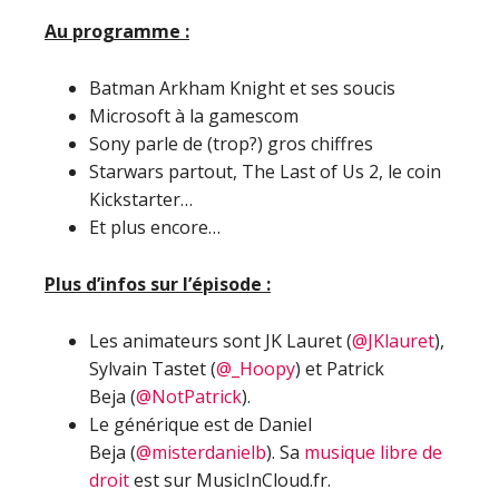
Au programme :
Batman Arkham Knight et ses soucis
Microsoft à la gamescom
Sony parle de (trop?) gros chiffres
Starwars partout, The Last of Us 2, le coin
Kickstarter…
Et plus encore…
Plus d’infos sur l’épisode :
Les animateurs sont JK Lauret (
@JKlauret
),
Sylvain Tastet (
@_Hoopy
) et Patrick
Beja (
@NotPatrick
).
Le générique est de Daniel
Beja (
@misterdanielb
). Sa
musique libre de
droit
est sur MusicInCloud.fr.