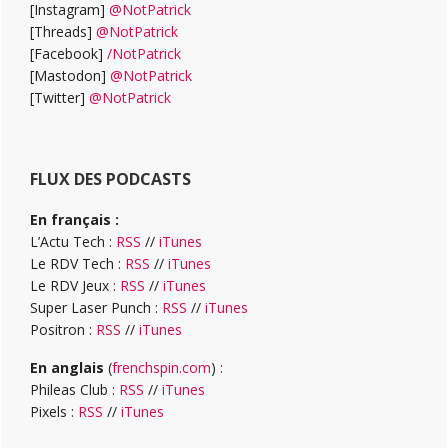
[Instagram]
@NotPatrick
[Threads]
@NotPatrick
[Facebook]
/NotPatrick
[Mastodon]
@NotPatrick
[Twitter]
@NotPatrick
FLUX DES PODCASTS
En français :
L’Actu Tech :
RSS
//
iTunes
Le RDV Tech :
RSS
//
iTunes
Le RDV Jeux :
RSS
//
iTunes
Super Laser Punch :
RSS
//
iTunes
Positron :
RSS
//
iTunes
En anglais
(
frenchspin.com
) :
Phileas Club :
RSS
//
iTunes
Pixels :
RSS
//
iTunes