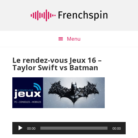
Passer
Passer
au
à
contenu
la
principal
barre
latérale
Menu
principale
Le rendez-vous Jeux 16 –
Taylor Swift vs Batman
Lecteur
00:00
00:00
audio