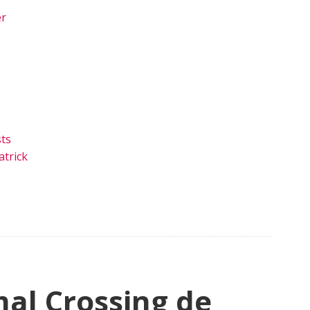
er
ts
trick
al Crossing de