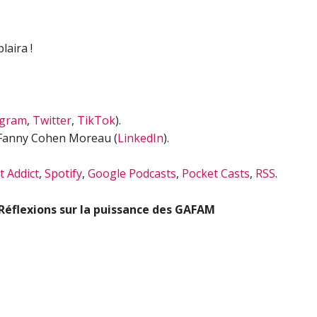
laira !
agram
,
Twitter
,
TikTok
).
 Fanny Cohen Moreau (
LinkedIn
).
.
t Addict
,
Spotify
,
Google Podcasts
,
Pocket Casts
,
RSS
.
Réflexions sur la puissance des GAFAM