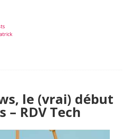
ts
trick
, le (vrai) début
s – RDV Tech