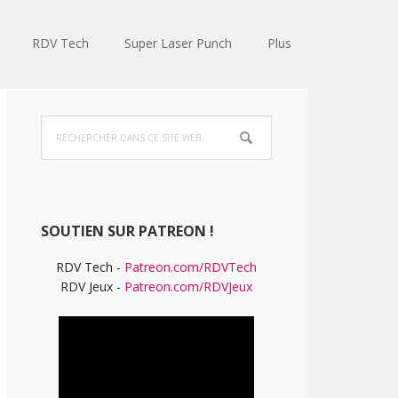
RDV Tech
Super Laser Punch
Plus
Barre
Rechercher
latérale
dans
ce
principale
site
Web
SOUTIEN SUR PATREON !
RDV Tech -
Patreon.com/RDVTech
RDV Jeux -
Patreon.com/RDVJeux