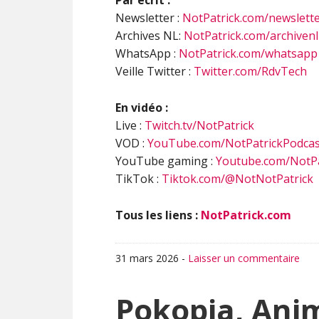
Par écrit :
Newsletter :
NotPatrick.com/newslett
Archives NL:
NotPatrick.com/archivenl
WhatsApp :
NotPatrick.com/whatsapp
Veille Twitter :
Twitter.com/RdvTech
En vidéo :
Live :
Twitch.tv/NotPatrick
VOD :
YouTube.com/NotPatrickPodcas
YouTube gaming :
Youtube.com/NotPa
TikTok :
Tiktok.com/@NotNotPatrick
Tous les liens :
NotPatrick.com
31 mars 2026
-
Laisser un commentaire
Pokopia, Anim