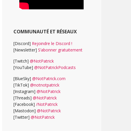
COMMUNAUTÉ ET RÉSEAUX
[Discord]
Rejoindre le Discord !
[Newsletter]
S’abonner gratuitement
[Twitch]
@NotPatrick
[YouTube]
@NotPatrickPodcasts
[BlueSky]
@NotPatrick.com
[TikTok]
@notnotpatrick
[Instagram]
@NotPatrick
[Threads]
@NotPatrick
[Facebook]
/NotPatrick
[Mastodon]
@NotPatrick
[Twitter]
@NotPatrick