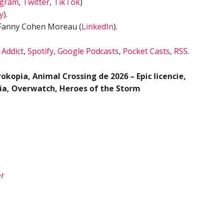
agram
,
Twitter
,
TikTok
)
y
).
 Fanny Cohen Moreau (
LinkedIn
).
.
 Addict
,
Spotify
,
Google Podcasts
,
Pocket Casts
,
RSS
.
okopia, Animal Crossing de 2026 – Epic licencie,
ia, Overwatch, Heroes of the Storm
er