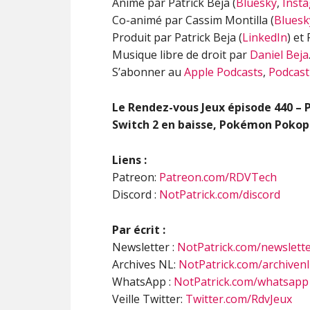
Animé par Patrick Beja (
Bluesky
,
Inst
Co-animé par Cassim Montilla (
Bluesk
Produit par Patrick Beja (
LinkedIn
) et
Musique libre de droit par
Daniel Beja
S’abonner au
Apple Podcasts
,
Podcast
Le Rendez-vous Jeux épisode 440 – P
Switch 2 en baisse, Pokémon Pokop
Liens :
Patreon:
Patreon.com/RDVTech
Discord :
NotPatrick.com/discord
Par écrit :
Newsletter :
NotPatrick.com/newslett
Archives NL:
NotPatrick.com/archivenl
WhatsApp :
NotPatrick.com/whatsapp
Veille Twitter:
Twitter.com/RdvJeux