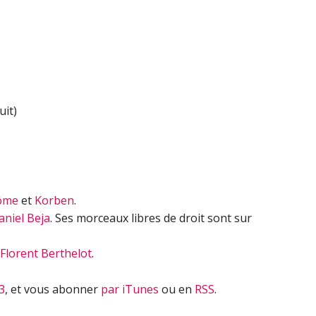
flèches
haut/bas
pour
augmenter
ou
diminuer
uit)
le
volume.
ôme
et
Korben
.
aniel Beja
. Ses morceaux libres de droit sont sur
Florent Berthelot
.
3
, et vous abonner
par iTunes
ou en
RSS
.