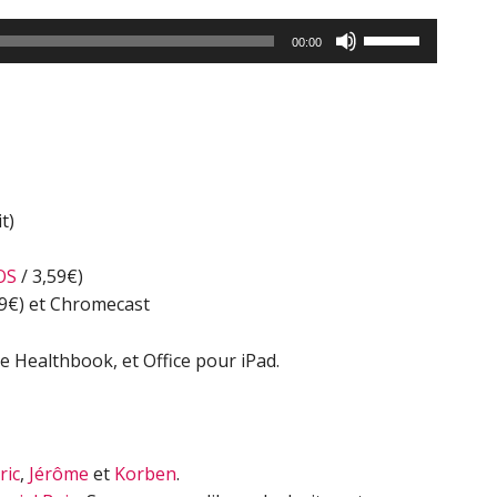
Utilisez
00:00
les
flèches
haut/bas
pour
augmenter
ou
t)
diminuer
le
OS
/ 3,59€)
volume.
49€) et Chromecast
e Healthbook, et Office pour iPad.
ric
,
Jérôme
et
Korben
.