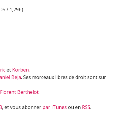
ou
iOS / 1,79€)
diminuer
le
volume.
ric
et
Korben
.
aniel Beja
. Ses morceaux libres de droit sont sur
Florent Berthelot
.
3
, et vous abonner
par iTunes
ou en
RSS
.