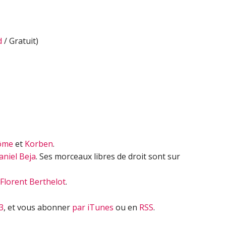
ou
diminuer
le
d
/ Gratuit)
volume.
ôme
et
Korben
.
aniel Beja
. Ses morceaux libres de droit sont sur
Florent Berthelot
.
3
, et vous abonner
par iTunes
ou en
RSS
.