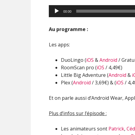
00:00
Au programme :
Les apps:
DuoLingo (
iOS
&
Android
/ Gratui
RoomScan pro (
iOS
/ 4,49€)
Little Big Adventure (
Android
&
i
Plex (
Android
/ 3,69€) & (
iOS
/ 4,
Et on parle aussi d’Android Wear, Appl
Plus d’infos sur l’épisode :
Les animateurs sont
Patrick
,
Céd