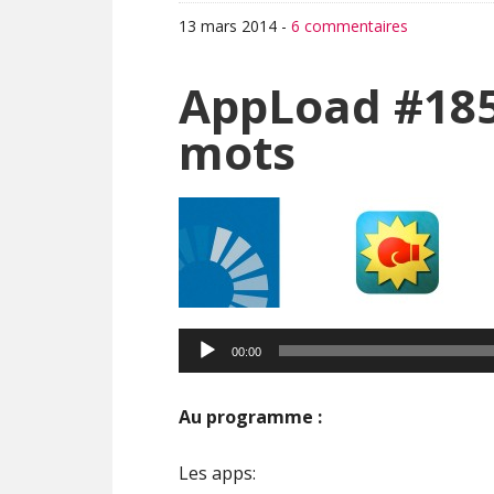
13 mars 2014
-
6 commentaires
AppLoad #185
mots
00:00
Au programme :
Les apps: