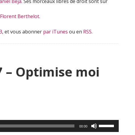
aniel Beja
. Ses morceaux libres de droit sont sur
Florent Berthelot
.
3
, et vous abonner
par iTunes
ou en
RSS
.
 – Optimise moi
Lecteur
audio
Utilisez
00:00
les