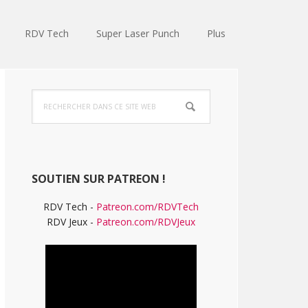
RDV Tech
Super Laser Punch
Plus
Barre
Rechercher
latérale
dans
ce
principale
site
Web
SOUTIEN SUR PATREON !
RDV Tech -
Patreon.com/RDVTech
RDV Jeux -
Patreon.com/RDVJeux