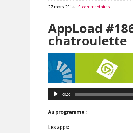
27 mars 2014
-
9 commentaires
AppLoad #186 
chatroulette
00:00
Au programme :
Les apps: