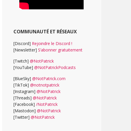
COMMUNAUTÉ ET RÉSEAUX
[Discord]
Rejoindre le Discord !
[Newsletter]
S’abonner gratuitement
[Twitch]
@NotPatrick
[YouTube]
@NotPatrickPodcasts
[BlueSky]
@NotPatrick.com
[TikTok]
@notnotpatrick
[Instagram]
@NotPatrick
[Threads]
@NotPatrick
[Facebook]
/NotPatrick
[Mastodon]
@NotPatrick
[Twitter]
@NotPatrick